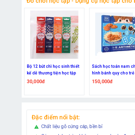
Đồ chơi học tập - Dụng cụ học tập cho 
inh thiết
Sách học toán nam châm
Bộ bút acrylic vẽ đa 
học tập
hình bánh quy cho trẻ 3-7
chống nước nhiều m
tuổi
chọn
150,000đ
99,000đ
Đặc điểm nổi bật:
Chất liệu gỗ cứng cáp, bền bỉ
warning