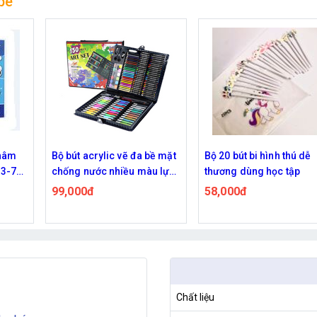
bé
bề mặt
Bộ 20 bút bi hình thú dễ
Máy tính mini cầm tay t
àu lựa
thương dùng học tập
kế dễ thương
58,000đ
60,000đ
Chất liệu