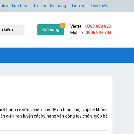
nline đảm bảo
Tra cứu đơn hàng
Liên hệ
Giới thiệu
0
Viettel :
0383 980 923
Giỏ hàng
̀m kiếm
Mobile :
0906 997 704
ới 4 bánh xe vững chắc, cho độ an toàn cao, giúp bé không
 toàn diện, rèn luyện các kỹ năng vận động tay chân, giúp bé