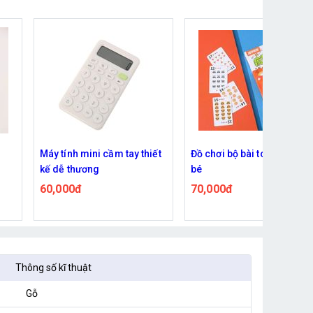
hiết
Đồ chơi bộ bài toán học cho
Que chỉ bảng Inox kéo dài
bé
1M cho giáo viên
70,000đ
38,000đ
Thông số kĩ thuật
Gỗ