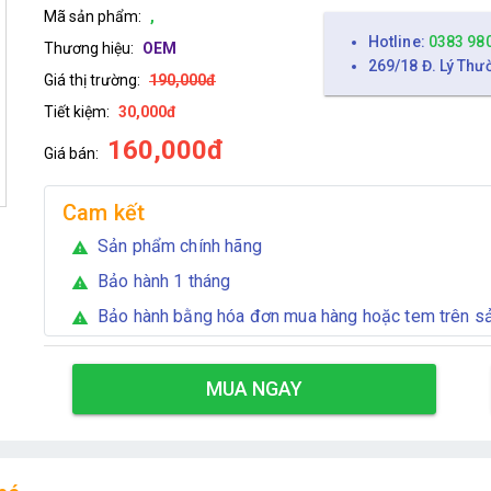
Mã sản phẩm:
,
Hotline:
0383 98
Thương hiệu:
OEM
269/18 Đ. Lý Thư
Giá thị trường:
190,000đ
Tiết kiệm:
30,000đ
160,000đ
Giá bán:
Cam kết
Sản phẩm chính hãng
warning
Bảo hành 1 tháng
warning
Bảo hành bằng hóa đơn mua hàng hoặc tem trên 
warning
MUA NGAY