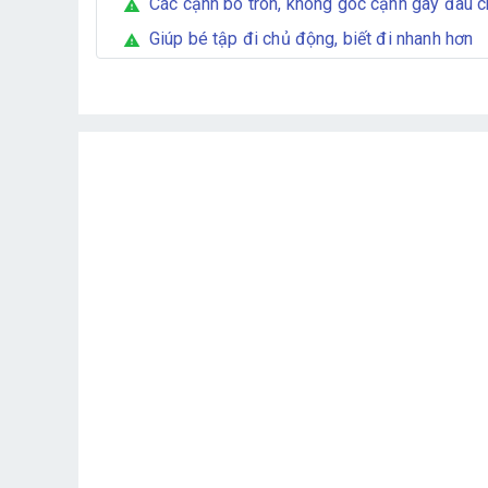
Các cạnh bo tròn, không góc cạnh gây đau 
warning
Giúp bé tập đi chủ động, biết đi nhanh hơn
warning