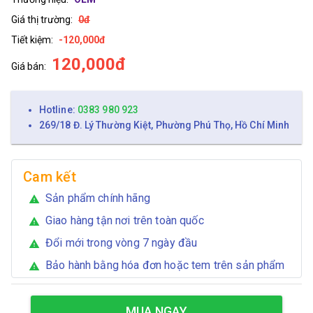
Giá thị trường:
0đ
Tiết kiệm:
-120,000đ
120,000đ
Giá bán:
Hotline:
0383 980 923
269/18 Đ. Lý Thường Kiệt, Phường Phú Thọ, Hồ Chí Minh
Cam kết
Sản phẩm chính hãng
warning
Giao hàng tận nơi trên toàn quốc
warning
Đổi mới trong vòng 7 ngày đầu
warning
Bảo hành bằng hóa đơn hoặc tem trên sản phẩm
warning
MUA NGAY