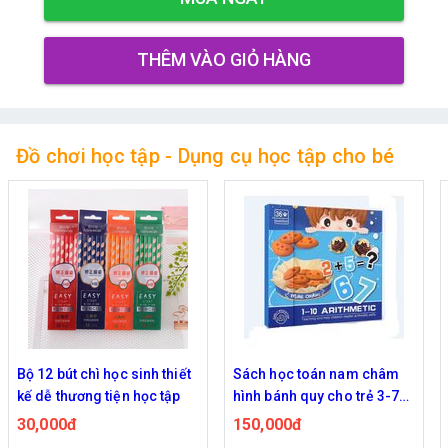
THÊM VÀO GIỎ HÀNG
Đồ chơi học tập - Dụng cụ học tập cho bé
Sách học toán nam châm
Bộ bút acrylic vẽ đa bề mặt
hình bánh quy cho trẻ 3-7
chống nước nhiều màu lựa
tuổi
chọn
150,000đ
99,000đ