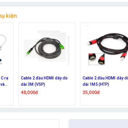
hụ kiện
 C ra
Cable 2 đầu HDMI dây dù
Cable 2 đầu HDMI dây d
 và
dài 3M (VSP)
dài 1M5 (HTP)
48,000đ
35,000đ