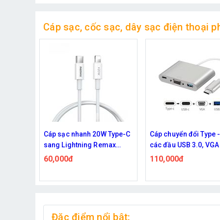
Cáp sạc, cốc sạc, dây sạc điện thoại p
e - C ra
Cáp sạc nhanh 20W Type-C
Cáp chuyển đổi Type -
g Type -
sang Lightning Remax
các đầu USB 3.0, VGA
C026
Type - C
60,000đ
110,000đ
Đặc điểm nổi bật: