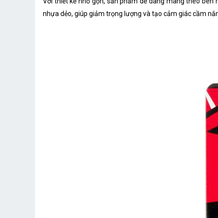
Với thiết kế nhỏ gọn, sản phẩm dễ dàng mang theo bên m
nhựa dẻo, giúp giảm trọng lượng và tạo cảm giác cầm nắm