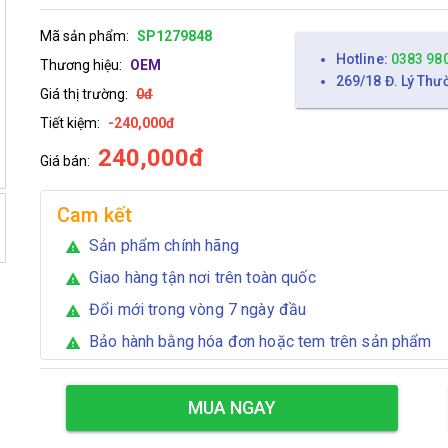
Mã sản phẩm:
SP1279848
Hotline:
0383 98
Thương hiệu:
OEM
269/18 Đ. Lý Thư
Giá thị trường:
0đ
Tiết kiệm:
-240,000đ
240,000đ
Giá bán:
Cam kết
Sản phẩm chính hãng
warning
Giao hàng tận nơi trên toàn quốc
warning
Đổi mới trong vòng 7 ngày đầu
warning
Bảo hành bằng hóa đơn hoặc tem trên sản phẩm
warning
MUA NGAY