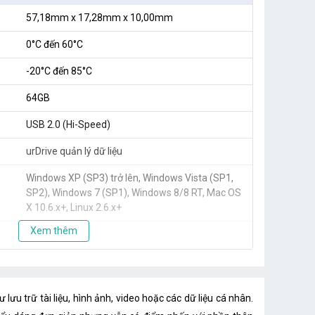
57,18mm x 17,28mm x 10,00mm
0°C đến 60°C
-20°C đến 85°C
64GB
USB 2.0 (Hi-Speed)
urDrive quản lý dữ liệu
Windows XP (SP3) trở lên, Windows Vista (SP1,
SP2), Windows 7 (SP1), Windows 8/8 RT, Mac OS
X 10.6.x+, Linux 2.6.x+
Xem thêm
lưu trữ tài liệu, hình ảnh, video hoặc các dữ liệu cá nhân.