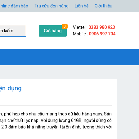
nline đảm bảo
Tra cứu đơn hàng
Liên hệ
Giới thiệu
0
Viettel :
0383 980 923
Giỏ hàng
̀m kiếm
Mobile :
0906 997 704
iện dụng
ọn, phù hợp cho nhu cầu mang theo dữ liệu hằng ngày. Sản
 hạn chế thất lạc nắp. Với dung lượng 64GB, người dùng có
B 2.0 đảm bảo khả năng truyền tải ổn định, tương thích với