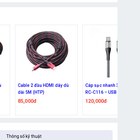
ù
Cable 2 đầu HDMI dây dù
Cáp sạc nhanh 3W Remax
dài 5M (HTP)
RC-C116 – USB Type-C
sang Lightning
85,000đ
120,000đ
Thông số kỹ thuật