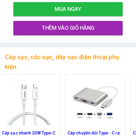
MUA NGAY
THÊM VÀO GIỎ HÀNG
Cáp sạc, cốc sạc, dây sạc điện thoại phụ
kiện
Cáp chuyển đổi Type - C ra
Cable 2 đầu HDMI dây dù