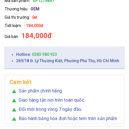
Mã sản phẩm:
SP1279847
Thương hiệu:
OEM
Giá thị trường:
0đ
Tiết kiệm:
-184,000đ
184,000đ
Giá bán:
Hotline:
0383 980 923
269/18 Đ. Lý Thường Kiệt, Phường Phú Thọ, Hồ Chí Minh
Cam kết
Sản phẩm chính hãng
warning
Giao hàng tận nơi trên toàn quốc
warning
Đổi mới trong vòng 7 ngày đầu
warning
Bảo hành bằng hóa đơn hoặc tem trên sản phẩm
warning