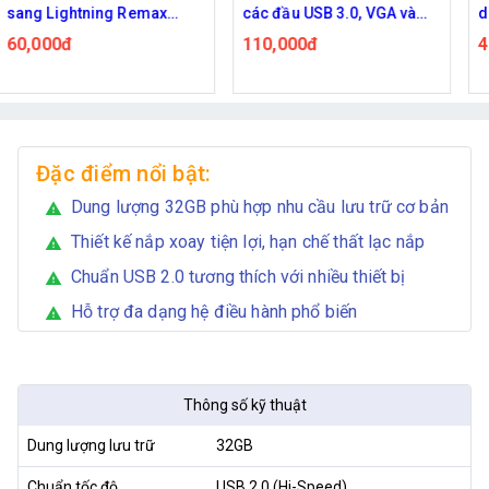
các đầu USB 3.0, VGA và
dài 3M (VSP)
Type - C
110,000đ
48,000đ
Đặc điểm nổi bật:
Dung lượng 32GB phù hợp nhu cầu lưu trữ cơ bản
warning
Thiết kế nắp xoay tiện lợi, hạn chế thất lạc nắp
warning
Chuẩn USB 2.0 tương thích với nhiều thiết bị
warning
Hỗ trợ đa dạng hệ điều hành phổ biến
warning
Thông số kỹ thuật
Dung lượng lưu trữ
32GB
Chuẩn tốc độ
USB 2.0 (Hi-Speed)