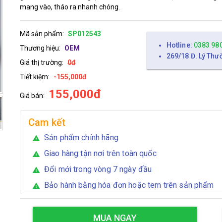
mang vào, tháo ra nhanh chóng.
Mã sản phẩm:
SP012543
Hotline:
0383 98
Thương hiệu:
OEM
269/18 Đ. Lý Thư
Giá thị trường:
0đ
Tiết kiệm:
-155,000đ
155,000đ
Giá bán:
Cam kết
Sản phẩm chính hãng
warning
Giao hàng tận nơi trên toàn quốc
warning
Đổi mới trong vòng 7 ngày đầu
warning
Bảo hành bằng hóa đơn hoặc tem trên sản phẩm
warning
MUA NGAY