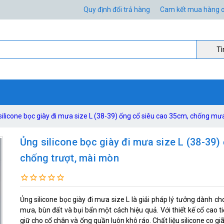
Quy định đổi trả hàng
Cam kết mua hàng o
Ti
silicone bọc giày đi mưa size L (38-39) ống cổ siêu cao 35cm, chống mư
Ủng silicone bọc giày đi mưa size L (38-39
chống trượt, mài mòn
Ủng silicone bọc giày đi mưa size L là giải pháp lý tưởng dành c
mưa, bùn đất và bụi bẩn một cách hiệu quả. Với thiết kế cổ cao t
giữ cho cổ chân và ống quần luôn khô ráo. Chất liệu silicone co g