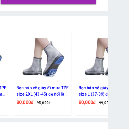
 TPE
Bọc bảo vệ giày đi mưa TPE
Bọc bảo vệ giày đi mưa TP
 làm
size L (37-39) đế nổi làm
size XL (40-42) đế nổi làm
i
dày chống trơn trượt mài
dày chống trơn trượt mài
80,000đ
80,000đ
99,000đ
99,000đ
mòn siêu bền
mòn siêu bền