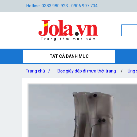
Hotline: 0383 980 923 - 0906 997 704
TẤT CẢ DANH MUC
Trang chủ
/
Bọc giày dép đi mưa thời trang
/
Ủng 