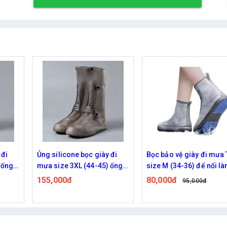
 đi
Bọc bảo vệ giày đi mưa TPE
Bọc bảo vệ giày đi mưa
 ống
size M (34-36) đế nổi làm
size 2XL (43-45) đế nổi
ống
dày chống trơn trượt mài
dày chống trơn trượt mà
80,000đ
80,000đ
95,000đ
95,000đ
i mòn
mòn siêu bền
mòn siêu bền