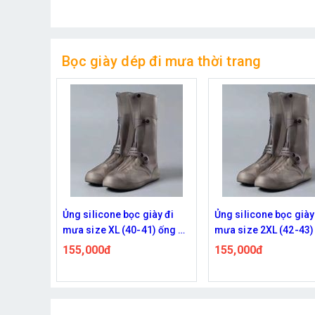
Bọc giày dép đi mưa thời trang
ày đi
Ủng silicone bọc giày đi
Ủng silicone bọc giày
) ống cổ
mưa size 2XL (42-43) ống
mưa size 3XL (44-45)
ống mưa,
cổ siêu cao 35cm, chống
cổ siêu cao 35cm, ch
155,000đ
155,000đ
òn
mưa, chống trượt, mài mòn
mưa, chống trượt, mà