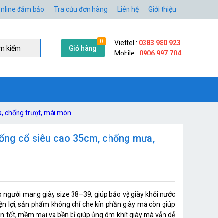
nline đảm bảo
Tra cứu đơn hàng
Liên hệ
Giới thiệu
0
Viettel :
0383 980 923
Giỏ hàng
̀m kiếm
Mobile :
0906 997 704
a, chống trượt, mài mòn
) ống cổ siêu cao 35cm, chống mưa,
ho người mang giày size 38–39, giúp bảo vệ giày khỏi nước
iện lợi, sản phẩm không chỉ che kín phần giày mà còn giúp
iãn tốt, mềm mại và bền bỉ giúp ủng ôm khít giày mà vẫn dễ