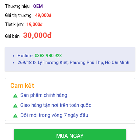
Thương hiệu:
OEM
Giá thị trường:
49,000đ
Tiết kiệm:
19,000đ
30,000đ
Giá bán:
Hotline:
0383 980 923
269/18 Đ. Lý Thường Kiệt, Phường Phú Thọ, Hồ Chí Minh
Cam kết
Sản phẩm chính hãng
warning
Giao hàng tận nơi trên toàn quốc
warning
Đổi mới trong vòng 7 ngày đầu
warning
MUA NGAY