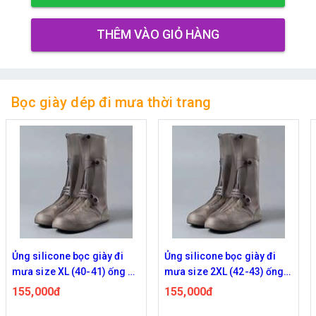
THÊM VÀO GIỎ HÀNG
Bọc giày dép đi mưa thời trang
Ủng silicone bọc giày đi
Ủng silicone bọc giày đi
mưa size XL (40-41) ống cổ
mưa size 2XL (42-43) ống
siêu cao 35cm, chống mưa,
cổ siêu cao 35cm, chống
155,000đ
155,000đ
chống trượt, mài mòn
mưa, chống trượt, mài mòn