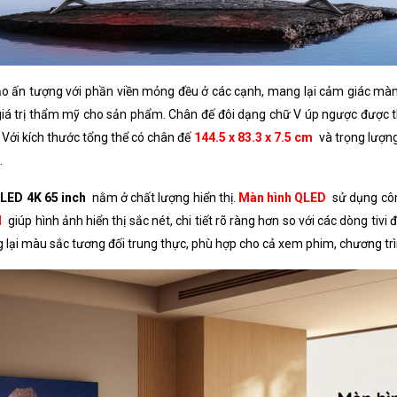
Công nghệ âm thanh
Kết nối Internet
o ấn tượng với phần viền mỏng đều ở các cạnh, mang lại cảm giác màn 
Kết nối không dây
 trị thẩm mỹ cho sản phẩm. Chân đế đôi dạng chữ V úp ngược được thiết
USB
. Với kích thước tổng thể có chân đế
144.5 x 83.3 x 7.5 cm
và trọng lượ
.
Cổng nhận hình ảnh, âm thanh
LED 4K 65 inch
nằm ở chất lượng hiển thị.
Màn hình QLED
sử dụng côn
Cổng xuất âm thanh
l
giúp hình ảnh hiển thị sắc nét, chi tiết rõ ràng hơn so với các dòng tivi
ng lại màu sắc tương đối trung thực, phù hợp cho cả xem phim, chương trì