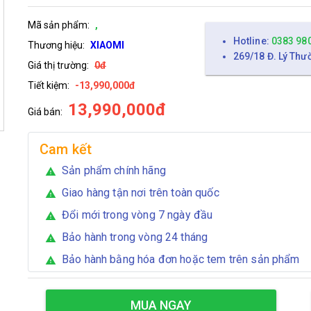
Mã sản phẩm:
,
Hotline:
0383 98
Thương hiệu:
XIAOMI
269/18 Đ. Lý Thư
Giá thị trường:
0đ
Tiết kiệm:
-13,990,000đ
13,990,000đ
Giá bán:
Cam kết
Sản phẩm chính hãng
warning
Giao hàng tận nơi trên toàn quốc
warning
Đổi mới trong vòng 7 ngày đầu
warning
Bảo hành trong vòng 24 tháng
warning
Bảo hành bằng hóa đơn hoặc tem trên sản phẩm
warning
MUA NGAY