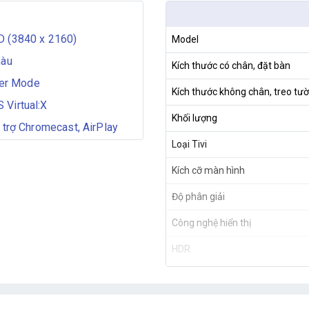
D (3840 x 2160)
Model
màu
Kích thước có chân, đặt bàn
ker Mode
Kích thước không chân, treo tư
 Virtual:X
Khối lượng
 trợ Chromecast, AirPlay
Loại Tivi
Kích cỡ màn hình
Độ phân giải
Công nghệ hiển thị
HDR
Dải màu
Góc nhìn