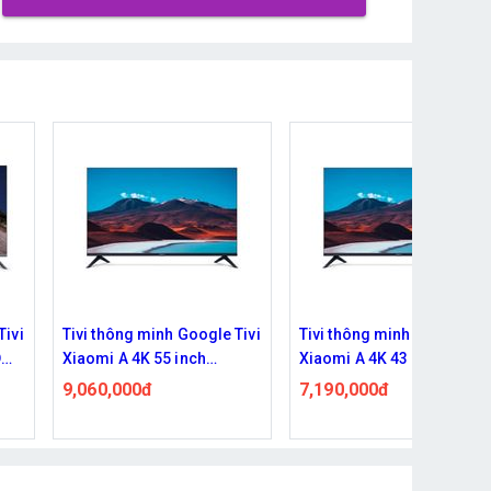
Tivi
Tivi thông minh Google Tivi
Tivi thông minh Google Tiv
Xiaomi A 4K 43 inch
Xiaomi A 43 inch Full HD
L43MB-AUSEA 2026
L43MB-AFSEA 2026
7,190,000đ
6,590,000đ