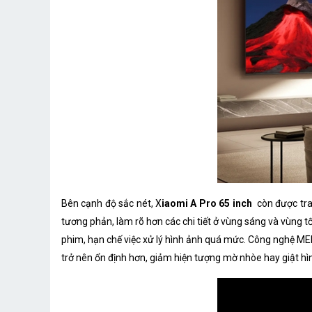
Bên cạnh độ sắc nét, X
iaomi A Pro 65 inch
còn được tra
tương phản, làm rõ hơn các chi tiết ở vùng sáng và vùng
phim, hạn chế việc xử lý hình ảnh quá mức. Công nghệ M
trở nên ổn định hơn, giảm hiện tượng mờ nhòe hay giật hì