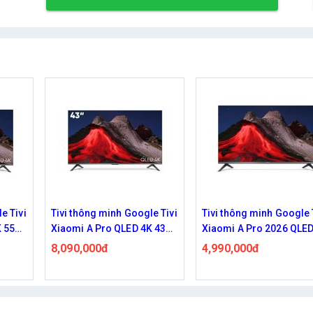
e Tivi
Tivi thông minh Google Tivi
Tivi thông minh Google 
 43
Xiaomi A Pro 2026 QLED
Xiaomi A 4K 55 inch
026
HD 32 inch L32MB-APSEA
L55MB-ASEA 2026
4,990,000đ
9,060,000đ