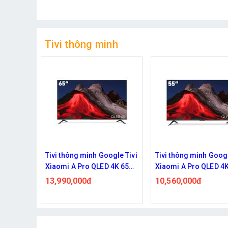
Tivi thông minh
ogle Tivi
Tivi thông minh Google Tivi
Tivi thông minh Googl
 4K 65
Xiaomi A Pro QLED 4K 55
Xiaomi A Pro QLED 4K
 2026
inch L55MB-APSEA 2026
inch L43MB-APSEA 2
10,560,000đ
8,090,000đ