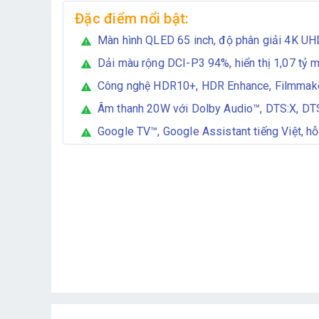
Đặc điểm nổi bật:
Màn hình QLED 65 inch, độ phân giải 4K UH
warning
Dải màu rộng DCI-P3 94%, hiển thị 1,07 tỷ 
warning
Công nghệ HDR10+, HDR Enhance, Filmma
warning
Âm thanh 20W với Dolby Audio™, DTS:X, DTS
warning
Google TV™, Google Assistant tiếng Việt, hỗ
warning