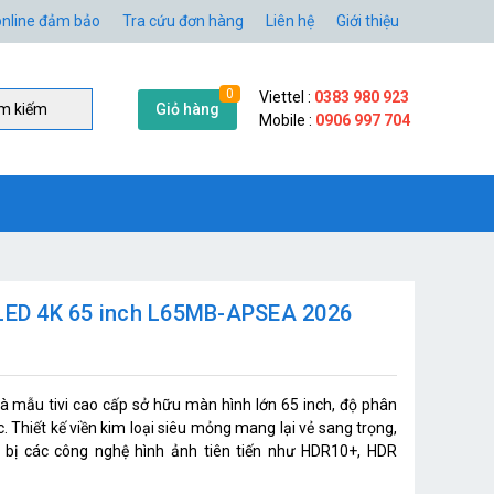
nline đảm bảo
Tra cứu đơn hàng
Liên hệ
Giới thiệu
0
Viettel :
0383 980 923
Giỏ hàng
̀m kiếm
Mobile :
0906 997 704
 QLED 4K 65 inch L65MB-APSEA 2026
 mẫu tivi cao cấp sở hữu màn hình lớn 65 inch, độ phân
Thiết kế viền kim loại siêu mỏng mang lại vẻ sang trọng,
g bị các công nghệ hình ảnh tiên tiến như HDR10+, HDR