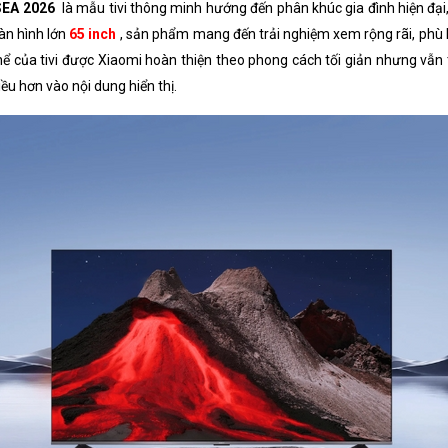
SEA 2026
là mẫu tivi thông minh hướng đến phân khúc gia đình hiện đại,
Hệ điều hành
àn hình lớn
65 inch
, sản phẩm mang đến trải nghiệm xem rộng rãi, phù
 thể của tivi được Xiaomi hoàn thiện theo phong cách tối giản nhưng vẫ
Độ sâu màu
ều hơn vào nội dung hiển thị.
Công nghệ bảo vệ mắt
Thiết kế
Công nghệ hình ảnh
Tần số quét thực
Trợ lý ảo
Hỗ trợ truyền phát
Remote thông minh
Ứng dụng phổ biến
Tổng công suất loa
Số lượng loa