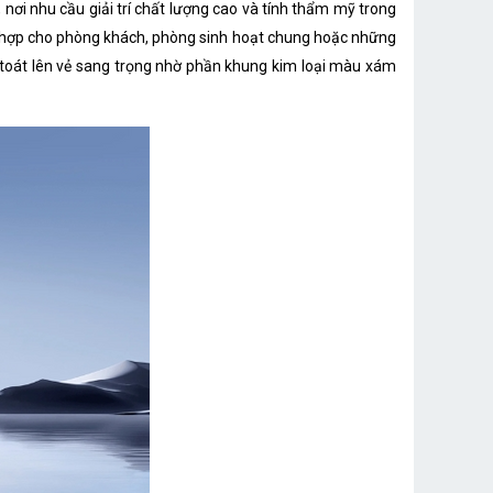
 nơi nhu cầu giải trí chất lượng cao và tính thẩm mỹ trong
Google Tivi
 hợp cho phòng khách, phòng sinh hoạt chung hoặc những
n toát lên vẻ sang trọng nhờ phần khung kim loại màu xám
1.07 tỷ màu
Low Blue Light, DC Dimming
Viền siêu mỏng, khung kim loại, chân đế đôi
HDR10, HLG, MEMC, Filmmaker Mode
60Hz
Google Assistant (hỗ trợ tiếng Việt)
Chromecast, Miracast, Apple AirPlay
Remote Bluetooth 360° với micro giọng nói
YouTube, Netflix, Prime Video
20W
2