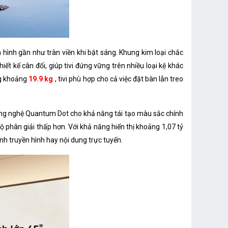
Dolby Audio | DTS:X | DTS Virtual:X
Wi-Fi, Cổng mạng LAN
hình gần như tràn viền khi bật sáng. Khung kim loại chắc
Wi-Fi 2.4GHz/5GHz, Bluetooth 5.0
 kế cân đối, giúp tivi đứng vững trên nhiều loại kệ khác
1 cổng USB A
ng khoảng
19.9 kg
, tivi phù hợp cho cả việc đặt bàn lẫn treo
3 HDMI (1×eARC), 1 USB 2.0, Ethernet, Optical
g nghệ Quantum Dot cho khả năng tái tạo màu sắc chính
1 cổng Optical (Digital Audio), 1 cổng eARC (ARC)
 độ phân giải thấp hơn. Với khả năng hiển thị khoảng 1,07 tỷ
nh truyền hình hay nội dung trực tuyến.