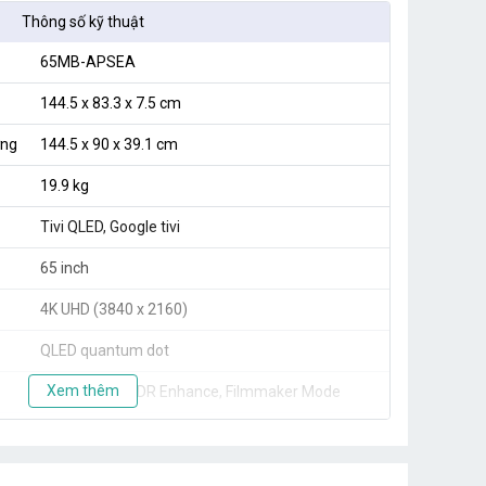
Thông số kỹ thuật
65MB-APSEA
144.5 x 83.3 x 7.5 cm
ờng
144.5 x 90 x 39.1 cm
19.9 kg
Tivi QLED, Google tivi
65 inch
4K UHD (3840 x 2160)
QLED quantum dot
Xem thêm
HDR10, HLG, HDR Enhance, Filmmaker Mode
DCI-P3 94%
178°(Ngang)/178°(Dọc)