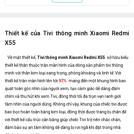
Gam màu rộng
NTSC 85%
WiFi
Tần số kép 2,4 GHz / 5 GHz
Thiết kế của Tivi thông minh Xiaomi Redmi
Bluetooth
Hỗ trợ Bluetooth 5.0
X55
Về mặt thiết kế,
Tivi thông minh Xiaomi Redmi X55
sở hữu kiểu
thiết kế thân thuộc tràn màn hình của dòng sản phẩm tivi thông
minh với thân kim loại sang trọng, phóng khoáng và tinh tế. Với
thiết kế tràn màn hình lên tới
97%
mang đến một khung hình bao
quát toàn góc nhìn của người xem, tạo cảm giác dễ dàng đắm
chìm và thu hút khi xem Tivi, đồng thời tối đa trọn vẹn ranh giới
tầm nhìn của người dùng. Không chỉ vậy, khung của chiếc tivi được
bao bọc hoàn toàn bằng kim loại, đồng thời được trang bị chân đế
với thiết kế cấu trúc cân bằng giúp chiếc Tivi trở nên chắc chắn,
đảm bảo sự an tâm không dễ dàng bị rơi ngã khi đặt trong nhà