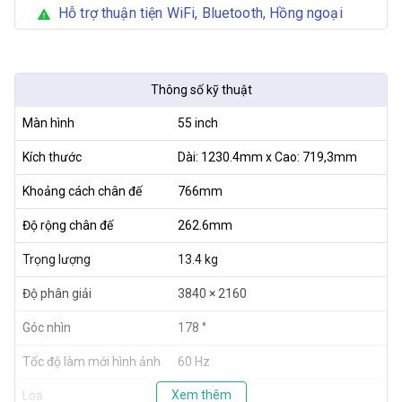
Hỗ trợ thuận tiện WiFi, Bluetooth, Hồng ngoại
warning
Thông số kỹ thuật
Màn hình
55 inch
Kích thước
Dài: 1230.4mm x Cao: 719,3mm
Khoảng cách chân đế
766mm
Độ rộng chân đế
262.6mm
Trọng lượng
13.4 kg
Độ phân giải
3840 × 2160
Góc nhìn
178 °
Tốc độ làm mới hình ảnh
60 Hz
Xem thêm
Loa
4 × 12,5W