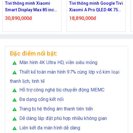
Tivi thông minh Google Tivi
Tivi thông minh Google Tivi
Xiaomi A Pro QLED 4K 75
Xiaomi A Pro QLED 4K 65
inch L75MB-APSEA 2026
inch L65MB-APSEA 2026
18,890,000đ
13,990,000đ
Đặc điểm nổi bật:
Màn hình 4K Ultra HD, viền siêu mỏng
warning
Thiết kế toàn màn hình 97% cùng lớp vỏ kim loại
warning
thanh lịch, tinh tế
Hỗ trợ công nghệ bù chuyển động MEMC
warning
Đa dạng cổng kết nối
warning
Trang bị hệ thống âm thanh tiên tiến
warning
Dễ dàng lắp đặt phù hợp nhiều không gian
warning
Liên kết đa màn hình dễ dàng
warning