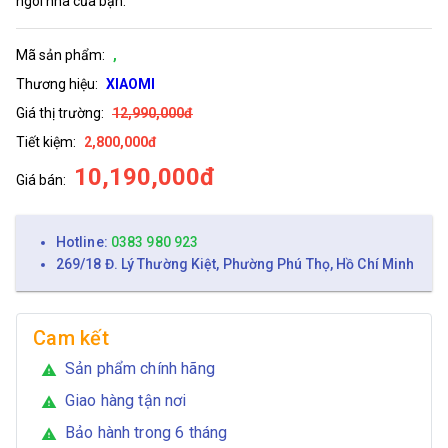
ngôi nhà của bạn.
Mã sản phẩm:
,
Thương hiệu:
XIAOMI
Giá thị trường:
12,990,000đ
Tiết kiệm:
2,800,000đ
10,190,000đ
Giá bán:
Hotline:
0383 980 923
269/18 Đ. Lý Thường Kiệt, Phường Phú Thọ, Hồ Chí Minh
Cam kết
Sản phẩm chính hãng
warning
Giao hàng tận nơi
warning
Bảo hành trong 6 tháng
warning