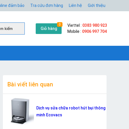
line đảm bảo
Tra cứu đơn hàng
Liên hệ
Giới thiệu
0
Viettel :
0383 980 923
Giỏ hàng
̀m kiếm
Mobile :
0906 997 704
Bài viết liên quan
Dịch vụ sửa chữa robot hút bụi thông
minh Ecovacs