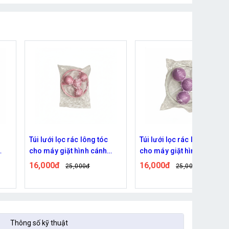
Túi lưới lọc rác lông tóc
Khay đựng xà phòng, đồ
cho máy giặt hình cánh
dùng trong nhà tắm - Màu
quạt - Tím
Xanh
16,000đ
32,000đ
25,000đ
Thông số kỹ thuật