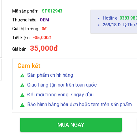
Mã sản phẩm:
SP012943
Hotline:
0383 98
Thương hiệu:
OEM
269/18 Đ. Lý Thư
Giá thị trường:
0đ
Tiết kiệm:
-35,000đ
35,000đ
Giá bán:
Cam kết
Sản phẩm chính hãng
warning
Giao hàng tận nơi trên toàn quốc
warning
Đổi mới trong vòng 7 ngày đầu
warning
Bảo hành bằng hóa đơn hoặc tem trên sản phẩm
warning
MUA NGAY