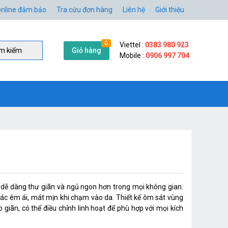
nline đảm bảo
Tra cứu đơn hàng
Liên hệ
Giới thiệu
0
Viettel :
0383 980 923
Giỏ hàng
̀m kiếm
Mobile :
0906 997 704
dễ dàng thư giãn và ngủ ngon hơn trong mọi không gian.
iác êm ái, mát mịn khi chạm vào da. Thiết kế ôm sát vùng
iãn, có thể điều chỉnh linh hoạt để phù hợp với mọi kích