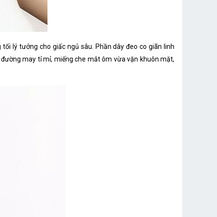
ối lý tưởng cho giấc ngủ sâu. Phần dây đeo co giãn linh
 và đường may tỉ mỉ, miếng che mắt ôm vừa vặn khuôn mặt,