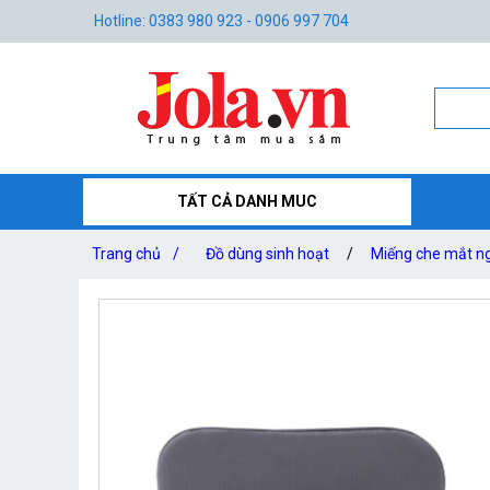
Hotline: 0383 980 923 - 0906 997 704
TẤT CẢ DANH MUC
Trang chủ
/
Đồ dùng sinh hoạt
/
Miếng che mắt n