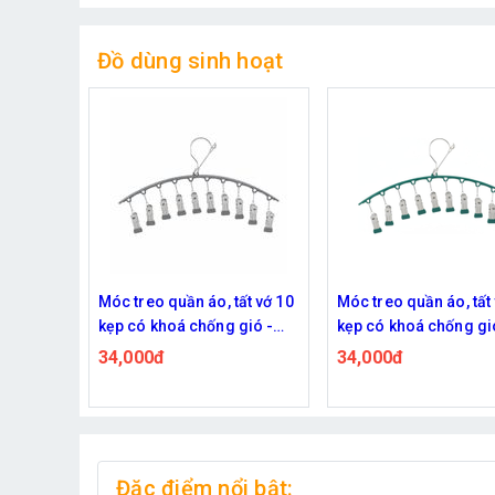
Đồ dùng sinh hoạt
ất vớ 10
Móc treo quần áo, tất vớ 10
Bộ dụng cụ bấm móng
gió -
kẹp có khoá chống gió -
tỉa móng, làm đẹp 18 
n - Xám
chắc chắn, siêu bền - Xanh
tiết, cao cấp bằng thé
34,000đ
84,000đ
115,000đ
rêu đậm
không gỉ nhỏ gọn
Đặc điểm nổi bật: