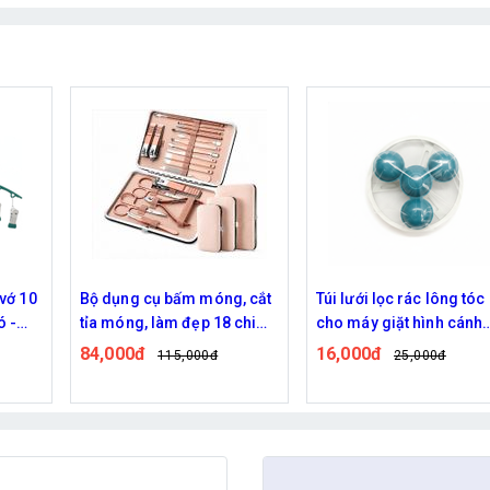
, cắt
Túi lưới lọc rác lông tóc
Túi lưới lọc rác lông tóc
chi
cho máy giặt hình cánh
cho máy giặt hình cánh
p
quạt - Xanh
quạt - Hồng
16,000đ
16,000đ
25,000đ
25,000đ