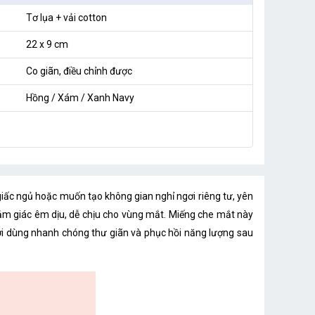
Tơ lụa + vải cotton
22 x 9 cm
Co giãn, điều chỉnh được
Hồng / Xám / Xanh Navy
iấc ngủ hoặc muốn tạo không gian nghỉ ngơi riêng tư, yên
 cảm giác êm dịu, dễ chịu cho vùng mắt. Miếng che mắt này
ười dùng nhanh chóng thư giãn và phục hồi năng lượng sau