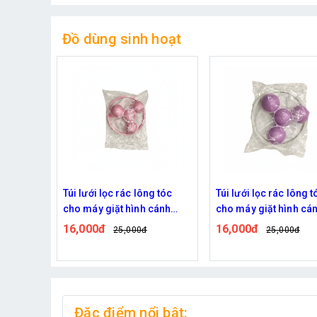
Đồ dùng sinh hoạt
g tóc
Túi lưới lọc rác lông tóc
Khay đựng xà phòng,
cánh
cho máy giặt hình cánh
dùng trong nhà tắm -
quạt - Tím
Xanh
16,000đ
32,000đ
25,000đ
Đặc điểm nổi bật: