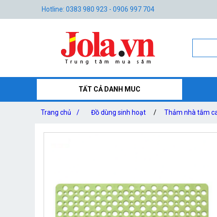
Hotline: 0383 980 923 - 0906 997 704
TẤT CẢ DANH MUC
Trang chủ
/
Đồ dùng sinh hoạt
/
Thảm nhà tắm ca