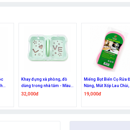
 đồ
Miếng Bọt Biển Cọ Rửa Đa
Miếng Bọt Biển Cọ Rửa 
 Màu
Năng, Mút Xốp Lau Chùi, Vệ
Năng, Mút Xốp Lau Chùi,
Sinh Xe Cộ Đồ Dùng - Màu
Sinh Xe Cộ Đồ Dùng - M
19,000đ
19,000đ
Hồng
Xanh Dương