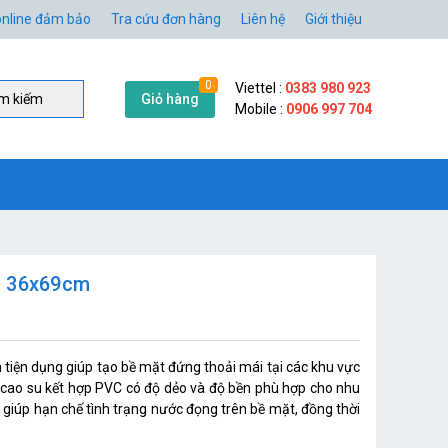
nline đảm bảo
Tra cứu đơn hàng
Liên hệ
Giới thiệu
0
Viettel :
0383 980 923
Giỏ hàng
̀m kiếm
Mobile :
0906 997 704
c 36x69cm
tiện dụng giúp tạo bề mặt đứng thoải mái tại các khu vực
 cao su kết hợp PVC có độ dẻo và độ bền phù hợp cho nhu
c giúp hạn chế tình trạng nước đọng trên bề mặt, đồng thời