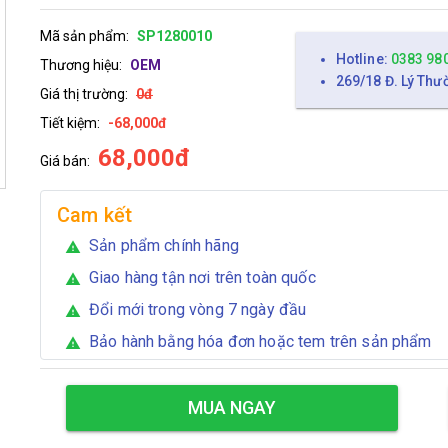
Mã sản phẩm:
SP1280010
Hotline:
0383 98
Thương hiệu:
OEM
269/18 Đ. Lý Thư
Giá thị trường:
0đ
Tiết kiệm:
-68,000đ
68,000đ
Giá bán:
Cam kết
Sản phẩm chính hãng
warning
Giao hàng tận nơi trên toàn quốc
warning
Đổi mới trong vòng 7 ngày đầu
warning
Bảo hành bằng hóa đơn hoặc tem trên sản phẩm
warning
MUA NGAY