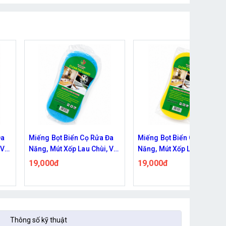
Đa
Miếng Bọt Biển Cọ Rửa Đa
Miếng Bọt Biển Cọ Rửa Đa
 Vệ
Năng, Mút Xốp Lau Chùi, Vệ
Năng, Mút Xốp Lau Chùi, V
àu
Sinh Xe Cộ Đồ Dùng - Màu
Sinh Xe Cộ Đồ Dùng - Màu
19,000đ
19,000đ
Vàng
Xanh Lá
Thông số kỹ thuật