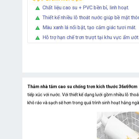
Chất liệu cao su + PVC bền bỉ, linh hoạt.
warning
Thiết kế nhiều lỗ thoát nước giúp bề mặt thô
warning
Màu xanh lá nổi bật, tạo cảm giác tươi mát.
warning
Hỗ trợ hạn chế trơn trượt tại khu vực ẩm ướt
warning
Thảm nhà tắm cao su chống trơn kích thước 36x69cm
tiếp xúc với nước. Với thiết kế dạng lưới gồm nhiều lỗ t
khô ráo và sạch sẽ hơn trong quá trình sinh hoạt hằng ngà