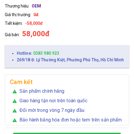
Thương hiệu:
OEM
Giá thị trường:
0đ
Tiết kiệm:
-58,000đ
58,000đ
Giá bán:
Hotline:
0383 980 923
269/18 Đ. Lý Thường Kiệt, Phường Phú Thọ, Hồ Chí Minh
Cam kết
Sản phẩm chính hãng
warning
Giao hàng tận nơi trên toàn quốc
warning
Đổi mới trong vòng 7 ngày đầu
warning
Bảo hành bằng hóa đơn hoặc tem trên sản phẩm
warning