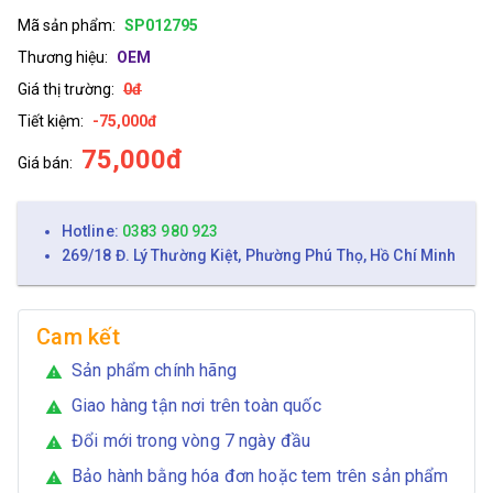
Mã sản phẩm:
SP012795
Thương hiệu:
OEM
Giá thị trường:
0đ
Tiết kiệm:
-75,000đ
75,000đ
Giá bán:
Hotline:
0383 980 923
269/18 Đ. Lý Thường Kiệt, Phường Phú Thọ, Hồ Chí Minh
Cam kết
Sản phẩm chính hãng
warning
Giao hàng tận nơi trên toàn quốc
warning
Đổi mới trong vòng 7 ngày đầu
warning
Bảo hành bằng hóa đơn hoặc tem trên sản phẩm
warning