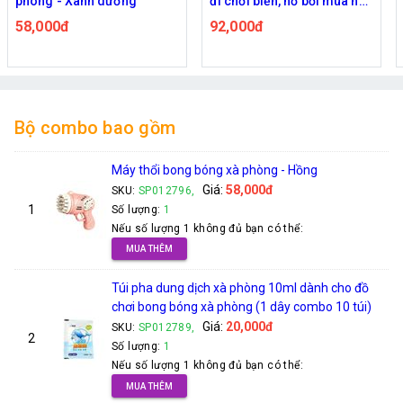
phòng - Xanh dương
đi chơi biển, hồ bơi mùa hè,
lễ hội té nước kích thước lớn
58,000đ
92,000đ
72cm
Bộ combo bao gồm
Máy thổi bong bóng xà phòng - Hồng
Giá:
58,000đ
SKU:
SP012796,
1
Số lượng:
1
Nếu số lượng 1 không đủ bạn có thể:
MUA THÊM
Túi pha dung dịch xà phòng 10ml dành cho đồ
chơi bong bóng xà phòng (1 dây combo 10 túi)
Giá:
20,000đ
SKU:
SP012789,
2
Số lượng:
1
Nếu số lượng 1 không đủ bạn có thể:
MUA THÊM