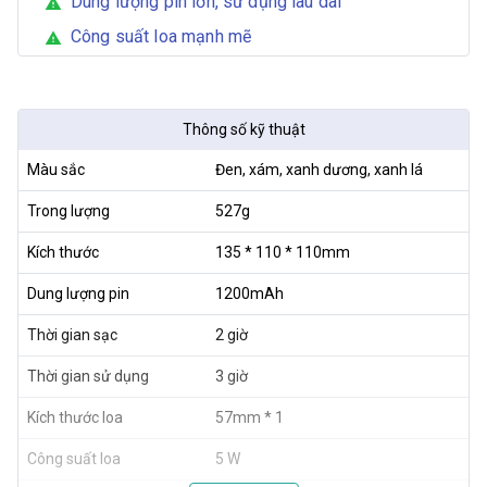
Dung lượng pin lớn, sử dụng lâu dài
warning
Công suất loa mạnh mẽ
warning
Thông số kỹ thuật
Màu sắc
Đen, xám, xanh dương, xanh lá
Trong lượng
527g
Kích thước
135 * 110 * 110mm
Dung lượng pin
1200mAh
Thời gian sạc
2 giờ
Thời gian sử dụng
3 giờ
Kích thước loa
57mm * 1
Công suất loa
5 W