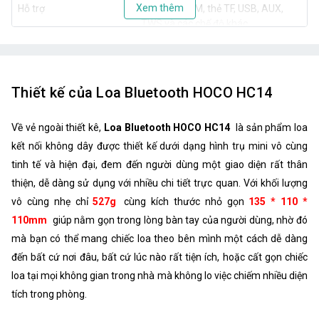
Xem thêm
Hỗ trợ
Bluetooth, FM, thẻ TF, USB, AUX,
TWS và các chế độ khác
Thiết kế của Loa Bluetooth HOCO HC14
Về vẻ ngoài thiết kê,
Loa Bluetooth HOCO HC14
là sản phẩm loa
kết nối không dây được thiết kế dưới dạng hình trụ mini vô cùng
tinh tế và hiện đại, đem đến người dùng một giao diện rất thân
thiện, dễ dàng sử dụng với nhiều chi tiết trực quan. Với khối lượng
vô cùng nhẹ chỉ
527g
cùng kích thước nhỏ gọn
135 * 110 *
110mm
giúp nằm gọn trong lòng bàn tay của người dùng, nhờ đó
mà bạn có thể mang chiếc loa theo bên mình một cách dễ dàng
đến bất cứ nơi đâu, bất cứ lúc nào rất tiện ích, hoặc cất gọn chiếc
loa tại mọi không gian trong nhà mà không lo việc chiếm nhiều diện
tích trong phòng.