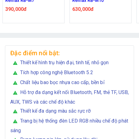
Remax RB-M10
BOROFONE BR32
630,000đ
450,000đ
495,000đ
Đặc điểm nổi bật:
Thiết kế hình trụ hiện đại, tinh tế, nhỏ gọn
warning
Tích hợp công nghệ Bluetooth 5.2
warning
Chất liệu bao bọc nhựa cao cấp, bền bỉ
warning
Hỗ trợ đa dạng kết nối Bluetooth, FM, thẻ TF, USB,
warning
AUX, TWS và các chế độ khác
Thiết kế đa dạng màu sắc rực rỡ
warning
Trang bị hệ thống đèn LED RGB nhiều chế độ phát
warning
sáng