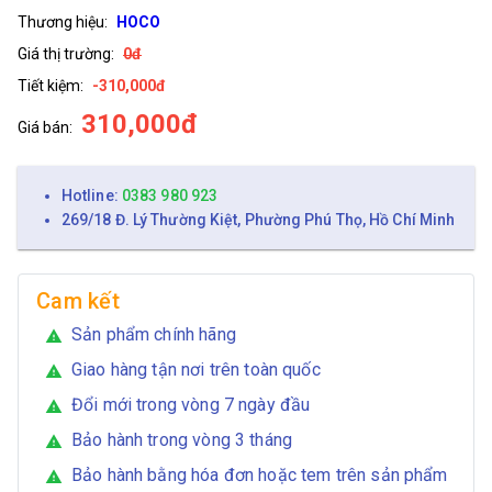
Thương hiệu:
HOCO
Giá thị trường:
0đ
Tiết kiệm:
-310,000đ
310,000đ
Giá bán:
Hotline:
0383 980 923
269/18 Đ. Lý Thường Kiệt, Phường Phú Thọ, Hồ Chí Minh
Cam kết
Sản phẩm chính hãng
warning
Giao hàng tận nơi trên toàn quốc
warning
Đổi mới trong vòng 7 ngày đầu
warning
Bảo hành trong vòng 3 tháng
warning
Bảo hành bằng hóa đơn hoặc tem trên sản phẩm
warning