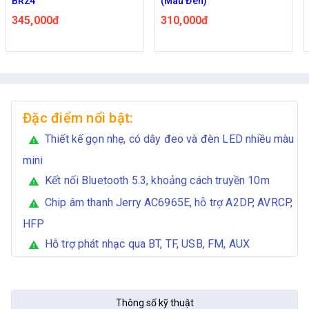
R24
(Màu Đen)
(Màu
45,000đ
310,000đ
310
Đặc điểm nổi bật:
Thiết kế gọn nhẹ, có dây đeo và đèn LED nhiều màu
warning
mini
Kết nối Bluetooth 5.3, khoảng cách truyền 10m
warning
Chip âm thanh Jerry AC6965E, hỗ trợ A2DP, AVRCP,
warning
HFP
Hỗ trợ phát nhạc qua BT, TF, USB, FM, AUX
warning
Thông số kỹ thuật