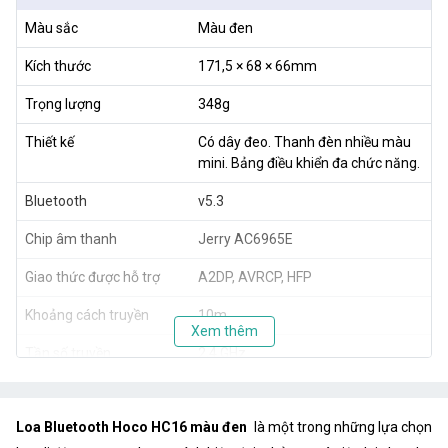
Màu sắc
Màu đen
Kích thước
171,5 × 68 × 66mm
Trọng lượng
348g
Thiết kế
Có dây đeo. Thanh đèn nhiều màu
mini. Bảng điều khiển đa chức năng.
Bluetooth
v5.3
Chip âm thanh
Jerry AC6965E
Giao thức được hỗ trợ
A2DP, AVRCP, HFP
Khoảng cách truyền
10m
Xem thêm
Tần số truyền
2,4 GHz
Loa
4Ω5W 45mm
Loa Bluetooth Hoco HC16 màu đen
là một trong những lựa chọn
Đáp ứng tần số
120Hz – 18000Hz