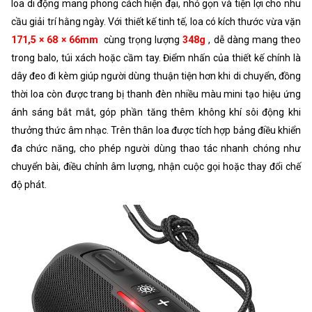
loa di động mang phong cách hiện đại, nhỏ gọn và tiện lợi cho nhu
Tỷ lệ tín hiệu trên nhiễu
≥ 90Db
cầu giải trí hằng ngày. Với thiết kế tinh tế, loa có kích thước vừa vặn
S/N
171,5 × 68 × 66mm
cùng trọng lượng
348g
, dễ dàng mang theo
Dung lượng pin
1200mAh
trong balo, túi xách hoặc cầm tay. Điểm nhấn của thiết kế chính là
dây đeo đi kèm giúp người dùng thuận tiện hơn khi di chuyển, đồng
Đầu vào sạc
DC 5V
thời loa còn được trang bị thanh đèn nhiều màu mini tạo hiệu ứng
Thời gian sạc
khoảng 3 giờ
ánh sáng bắt mắt, góp phần tăng thêm không khí sôi động khi
thưởng thức âm nhạc. Trên thân loa được tích hợp bảng điều khiển
Thời gian sử dụng
3 giờ (âm lượng 80%)
đa chức năng, cho phép người dùng thao tác nhanh chóng như
Hỗ trợ
BT, thẻ TF (≤ 32Gb), ổ đĩa flash USB
chuyển bài, điều chỉnh âm lượng, nhận cuộc gọi hoặc thay đổi chế
(≤ 32Gb), FM, AUX và các chế độ
độ phát.
khác. Hỗ trợ cuộc gọi.