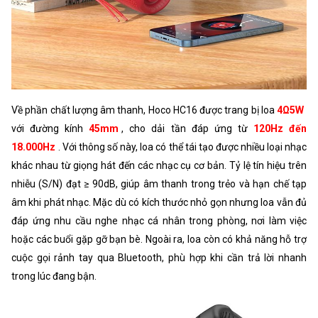
Về phần chất lượng âm thanh, Hoco HC16 được trang bị loa
4Ω5W
với đường kính
45mm
, cho dải tần đáp ứng từ
120Hz đến
18.000Hz
. Với thông số này, loa có thể tái tạo được nhiều loại nhạc
khác nhau từ giọng hát đến các nhạc cụ cơ bản. Tỷ lệ tín hiệu trên
nhiễu (S/N) đạt ≥ 90dB, giúp âm thanh trong trẻo và hạn chế tạp
âm khi phát nhạc. Mặc dù có kích thước nhỏ gọn nhưng loa vẫn đủ
đáp ứng nhu cầu nghe nhạc cá nhân trong phòng, nơi làm việc
hoặc các buổi gặp gỡ bạn bè. Ngoài ra, loa còn có khả năng hỗ trợ
cuộc gọi rảnh tay qua Bluetooth, phù hợp khi cần trả lời nhanh
trong lúc đang bận.