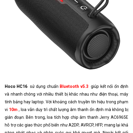
Hoco HC16
sử dụng chuẩn
Bluetooth v5.3
giúp kết nối ổn định
và nhanh chóng với nhiều thiết bị khác nhau như điện thoại, máy
tính bảng hay laptop. Với khoảng cách truyền tín hiệu trong phạm
vi
10m
, loa vẫn duy trì chất lượng âm thanh ổn định mà không bị
gián đoạn. Bên trong, loa tích hợp chip âm thanh Jerry AC6965E
hỗ trợ các giao thức phổ biến như A2DP, AVRCP, HFP, mang lại khả
năng phát nhạc và nhận cuộc gọi khá mượt mà. Ngoài kết nối