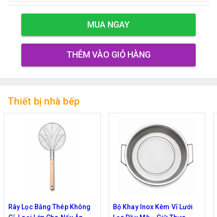
MUA NGAY
THÊM VÀO GIỎ HÀNG
Thiết bị nhà bếp
hép Không
Bộ Khay Inox Kèm Vỉ Lưới
Bộ 10 Món Làm Th