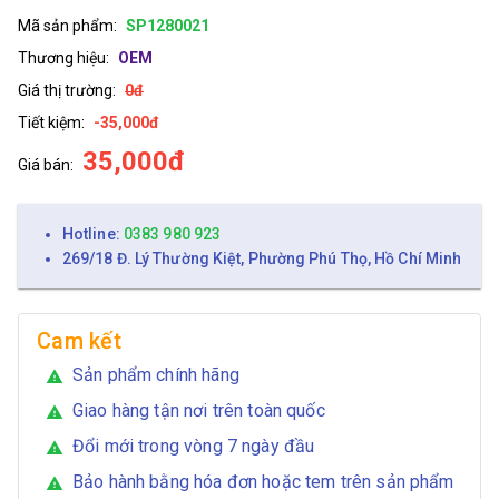
Mã sản phẩm:
SP1280021
Thương hiệu:
OEM
Giá thị trường:
0đ
Tiết kiệm:
-35,000đ
35,000đ
Giá bán:
Hotline:
0383 980 923
269/18 Đ. Lý Thường Kiệt, Phường Phú Thọ, Hồ Chí Minh
Cam kết
Sản phẩm chính hãng
warning
Giao hàng tận nơi trên toàn quốc
warning
Đổi mới trong vòng 7 ngày đầu
warning
Bảo hành bằng hóa đơn hoặc tem trên sản phẩm
warning