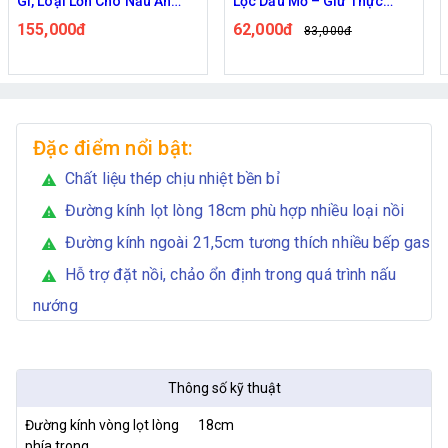
 Nấu Ăn
Lọc Dầu Mỡ – Giữ Thực
Câu 3D Nghệ Thuật
Tiện
Phẩm Giòn Ngon, Hạn Chế
Kèm Ống Bơm
62,000đ
110,000đ
83,000đ
Thấm Dầu
Đặc điểm nổi bật:
Chất liệu thép chịu nhiệt bền bỉ
warning
Đường kính lọt lòng 18cm phù hợp nhiều loại nồi
warning
Đường kính ngoài 21,5cm tương thích nhiều bếp gas
warning
Hỗ trợ đặt nồi, chảo ổn định trong quá trình nấu
warning
nướng
Thông số kỹ thuật
Đường kính vòng lọt lòng
18cm
phía trong