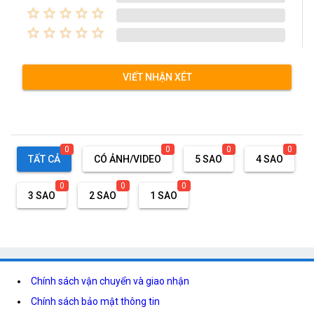
star_border
star_border
star_border
star_border
star_border
star_border
star_border
star_border
star_border
star_border
VIẾT NHẬN XÉT
0
0
0
0
TẤT CẢ
CÓ ẢNH/VIDEO
5 SAO
4 SAO
0
0
0
3 SAO
2 SAO
1 SAO
Chính sách vận chuyển và giao nhận
Chính sách bảo mật thông tin