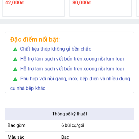
bếp
dụng
42,000đ
80,000đ
Đặc điểm nổi bật:
Chất liệu thép không gỉ bền chắc
warning
Hỗ trợ làm sạch vết bẩn trên xoong nồi kim loại
warning
Hỗ trợ làm sạch vết bẩn trên xoong nồi kim loại
warning
Phù hợp với nồi gang, inox, bếp điện và nhiều dụng
warning
cụ nhà bếp khác
Thông số kỹ thuật
Bao gồm
6 búi cọ/gói
Màu sắc
Bạc