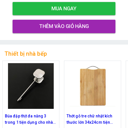
MUA NGAY
THÊM VÀO GIỎ HÀNG
Thiết bị nhà bếp
Búa đập thịt đa năng 3
Thớt gỗ tre chữ nhật kích
trong 1 tiện dụng cho nhà
thước lớn 34x24cm tiện