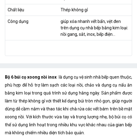
Chất liệu
Thép không gỉ
Công dụng
giúp xóa nhanh vết bẩn, vệt đen
trên dụng cụ nhà bếp bằng kim loại:
nồi gang, sắt, inox, bếp điện…
Bộ 6 búi cọ xoong nồi inox
là dụng cụ vệ sinh nhà bếp quen thuộc,
phù hợp để hỗ trợ làm sạch các loại nồi, chảo và dụng cụ nấu ăn
bằng kim loại trong quá trình sử dụng hằng ngày. Sản phẩm được
làm từ thép không gỉ với thiết kế dạng búi tròn nhỏ gọn, giúp người
dùng dễ cầm nắm và thao tác khi chà rửa các vết bám trên bề mặt
xoong nồi. Với kích thước vừa tay và trọng lượng nhẹ, bộ búi cọ có
thể sử dụng linh hoạt trong nhiều khu vực khác nhau của gian bếp
mà không chiếm nhiều diện tích bảo quản.