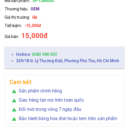
Mã sản phẩm:
SP1280003
Thương hiệu:
OEM
Giá thị trường:
0đ
Tiết kiệm:
-15,000đ
15,000đ
Giá bán:
Hotline:
0383 980 923
269/18 Đ. Lý Thường Kiệt, Phường Phú Thọ, Hồ Chí Minh
Cam kết
Sản phẩm chính hãng
warning
Giao hàng tận nơi trên toàn quốc
warning
Đổi mới trong vòng 7 ngày đầu
warning
Bảo hành bằng hóa đơn hoặc tem trên sản phẩm
warning