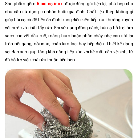
Sản phẩm gồm
6 búi cọ inox
được đóng gói tiện lợi, phù hợp cho
nhu cầu sử dụng cá nhân hoặc gia đình. Chất liệu thép không gỉ
giúp búi cọ có độ bền ổn định trong điều kiện tiếp xúc thường xuyên
với nước và chất tẩy rửa. Khi sử dụng đúng cách, búi cọ hỗ trợ làm
sạch các vết dầu mỡ, mảng bám hoặc phần cháy nhẹ còn sót lại
trên nồi gang, nồi inox, chảo kim loại hay bếp điện. Thiết kế dạng
sợi đan xen giúp tăng khả năng tiếp xúc với bề mặt cần vệ sinh, từ
đó hỗ trợ việc chà rửa thuận tiện hơn.