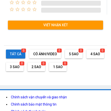
star_border
star_border
star_border
star_border
star_border
star_border
star_border
star_border
star_border
star_border
VIẾT NHẬN XÉT
0
0
0
0
TẤT CẢ
CÓ ẢNH/VIDEO
5 SAO
4 SAO
0
0
0
3 SAO
2 SAO
1 SAO
Chính sách vận chuyển và giao nhận
Chính sách bảo mật thông tin