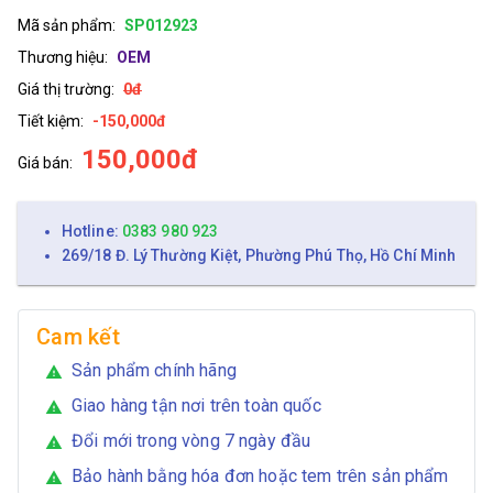
Mã sản phẩm:
SP012923
Thương hiệu:
OEM
Giá thị trường:
0đ
Tiết kiệm:
-150,000đ
150,000đ
Giá bán:
Hotline:
0383 980 923
269/18 Đ. Lý Thường Kiệt, Phường Phú Thọ, Hồ Chí Minh
Cam kết
Sản phẩm chính hãng
warning
Giao hàng tận nơi trên toàn quốc
warning
Đổi mới trong vòng 7 ngày đầu
warning
Bảo hành bằng hóa đơn hoặc tem trên sản phẩm
warning