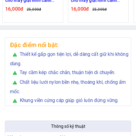
cho máy giặt hình cánh
cho máy giặt hình cánh
quạt - Hồng
quạt - Tím
16,000đ
16,000đ
25,000đ
25,000đ
Đặc điểm nổi bật:
Thiết kế gấp gọn tiện lợi, dễ dàng cất giữ khi không
warning
dùng.
Tay cầm kép chắc chắn, thuận tiện di chuyển.
warning
Chất liệu lưới nylon bền nhẹ, thoáng khí, chống ẩm
warning
mốc.
Khung viền cứng cáp giúp giỏ luôn đứng vững.
warning
Thông số kỹ thuật