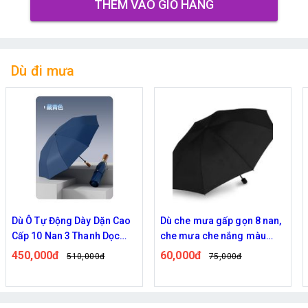
THÊM VÀO GIỎ HÀNG
Dù đi mưa
Dù che mưa gấp gọn 8 nan,
Dù che mưa nắng kích
che mưa che nắng màu
thước lớn chất liệu bền đẹp
đen
- Màu Xanh
60,000đ
145,000đ
75,000đ