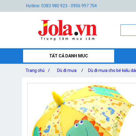
Hotline: 0383 980 923 - 0906 997 704
TẤT CẢ DANH MUC
Trang chủ
/
Dù đi mưa
/
Dù đi mưa cho bé kiểu d