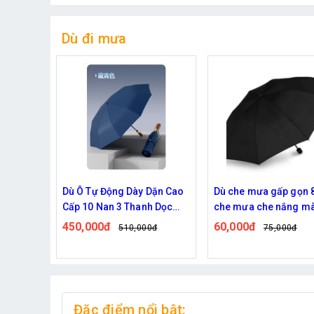
Dù đi mưa
Dặn Cao
Dù che mưa gấp gọn 8 nan,
Dù che mưa nắng kíc
h Dọc
che mưa che nắng màu
thước lớn chất liệu b
h 105
đen
- Màu Xanh
60,000đ
145,000đ
0đ
75,000đ
Đặc điểm nổi bật: