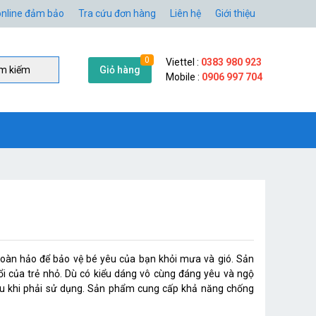
nline đảm bảo
Tra cứu đơn hàng
Liên hệ
Giới thiệu
0
Viettel :
0383 980 923
Giỏ hàng
̀m kiếm
Mobile :
0906 997 704
oàn hảo để bảo vệ bé yêu của bạn khỏi mưa và gió. Sản
ổi của trẻ nhỏ. Dù có kiểu dáng vô cùng đáng yêu và ngộ
ịu khi phải sử dụng. Sản phẩm cung cấp khả năng chống