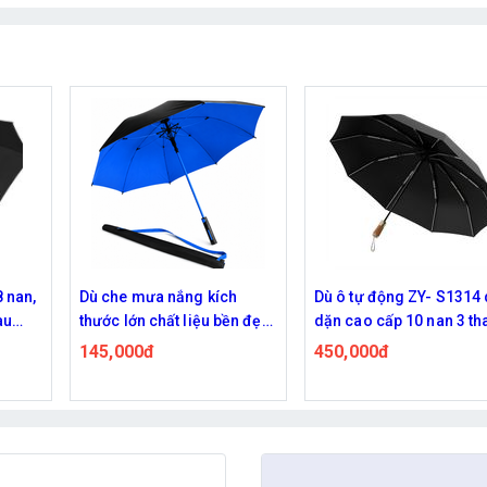
h
Dù ô tự động ZY- S1314 dày
Dù đi mưa 7 màu 14 nan
ền đẹp
dặn cao cấp 10 nan 3 thanh
95,000đ
dọc gấp gọn đường kính
450,000đ
105 cm - màu đen