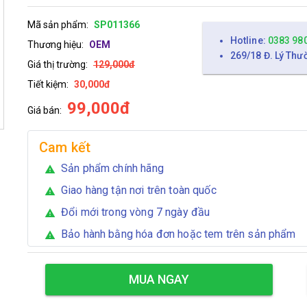
Mã sản phẩm:
SP011366
Hotline:
0383 98
Thương hiệu:
OEM
269/18 Đ. Lý Thư
Giá thị trường:
129,000đ
Tiết kiệm:
30,000đ
99,000đ
Giá bán:
Cam kết
Sản phẩm chính hãng
warning
Giao hàng tận nơi trên toàn quốc
warning
Đổi mới trong vòng 7 ngày đầu
warning
Bảo hành bằng hóa đơn hoặc tem trên sản phẩm
warning
MUA NGAY