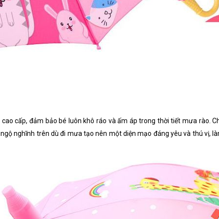
cao cấp, đảm bảo bé luôn khô ráo và ấm áp trong thời tiết mưa rào. Ch
t ngộ nghĩnh trên dù đi mưa tạo nên một diện mạo đáng yêu và thú vị, 