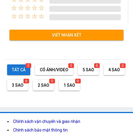
star_border
star_border
star_border
star_border
star_border
star_border
star_border
star_border
star_border
star_border
VIẾT NHẬN XÉT
0
0
0
0
TẤT CẢ
CÓ ẢNH/VIDEO
5 SAO
4 SAO
0
0
0
3 SAO
2 SAO
1 SAO
Chính sách vận chuyển và giao nhận
Chính sách bảo mật thông tin