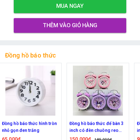
MUA NGAY
THÊM VÀO GIỎ HÀNG
Đồng hồ báo thức
Đồng hồ báo thức để bàn 3
Đồng hồ báo thức để bàn 3
inch có đèn chuông reo
inch có đèn chuông reo
kim loại nhân vật Kuromi và
kim loại phong cách retro
150,000đ
90,000đ
185,000đ
115,000đ