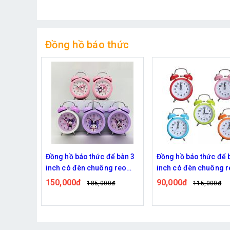
Đồng hồ báo thức
ình tròn
Đồng hồ báo thức để bàn 3
Đồng hồ báo thức để 
inch có đèn chuông reo
inch có đèn chuông r
kim loại nhân vật Kuromi và
kim loại phong cách 
150,000đ
90,000đ
185,000đ
115,000đ
Melody