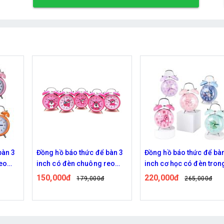
bàn 3
Đồng hồ báo thức để bàn 3
Đồng hồ báo thức để bà
eo
inch có đèn chuông reo
inch cơ học có đèn tron
retro
kim loại hình nhân vật gấu
suốt mặt lồi hình dễ thư
150,000đ
220,000đ
179,000đ
265,000đ
Lotso