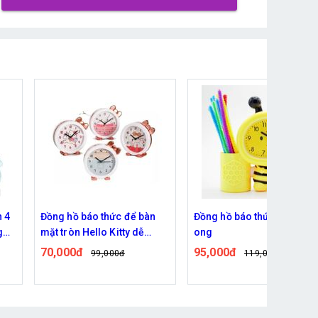
n 4
Đồng hồ báo thức để bàn
Đồng hồ báo thức hình con
g
mặt tròn Hello Kitty dễ
ong
ơng
thương kích thước
70,000đ
95,000đ
99,000đ
119,000đ
14.2*5.4*14.8 cm