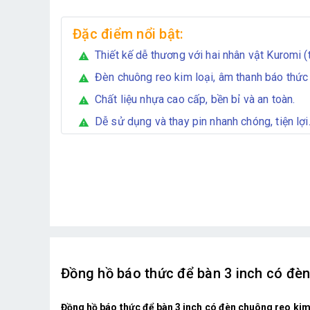
Đặc điểm nổi bật:
Thiết kế dễ thương với hai nhân vật Kuromi (
warning
Đèn chuông reo kim loại, âm thanh báo thức 
warning
Chất liệu nhựa cao cấp, bền bỉ và an toàn.
warning
Dễ sử dụng và thay pin nhanh chóng, tiện lợi
warning
Đồng hồ báo thức để bàn 3 inch có đèn
Đồng hồ báo thức để bàn 3 inch có đèn chuông reo kim