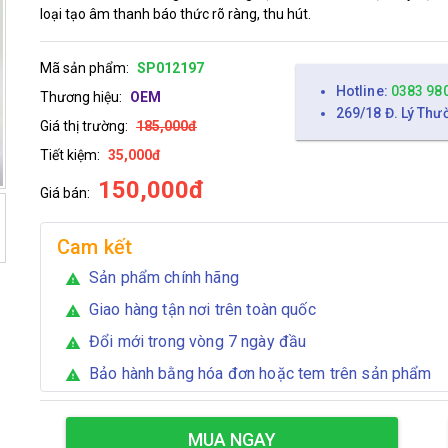
loại tạo âm thanh báo thức rõ ràng, thu hút.
Mã sản phẩm:
SP012197
Hotline:
0383 98
Thương hiệu:
OEM
269/18 Đ. Lý Thư
Giá thị trường:
185,000đ
Tiết kiệm:
35,000đ
150,000đ
Giá bán:
Cam kết
Sản phẩm chính hãng
warning
Giao hàng tận nơi trên toàn quốc
warning
Đổi mới trong vòng 7 ngày đầu
warning
Bảo hành bằng hóa đơn hoặc tem trên sản phẩm
warning
MUA NGAY