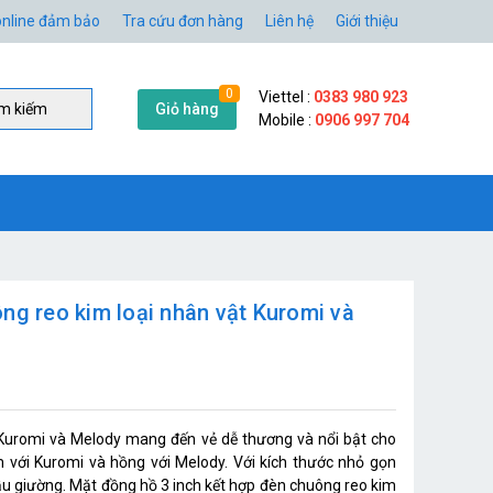
nline đảm bảo
Tra cứu đơn hàng
Liên hệ
Giới thiệu
0
Viettel :
0383 980 923
Giỏ hàng
̀m kiếm
Mobile :
0906 997 704
ng reo kim loại nhân vật Kuromi và
h Kuromi và Melody mang đến vẻ dễ thương và nổi bật cho
 với Kuromi và hồng với Melody. Với kích thước nhỏ gọn
ầu giường. Mặt đồng hồ 3 inch kết hợp đèn chuông reo kim