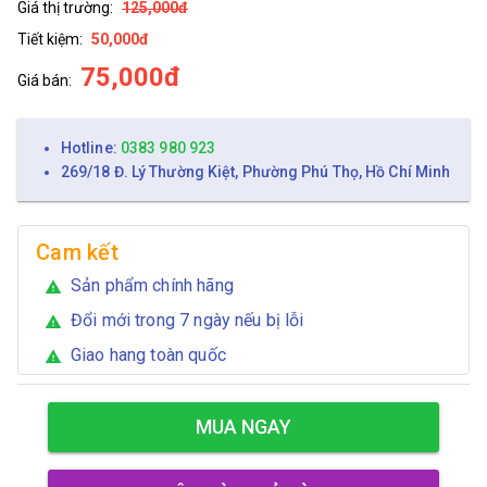
Giá thị trường:
125,000đ
Tiết kiệm:
50,000đ
75,000đ
Giá bán:
Hotline:
0383 980 923
269/18 Đ. Lý Thường Kiệt, Phường Phú Thọ, Hồ Chí Minh
Cam kết
Sản phẩm chính hãng
warning
Đổi mới trong 7 ngày nếu bị lỗi
warning
Giao hang toàn quốc
warning
MUA NGAY