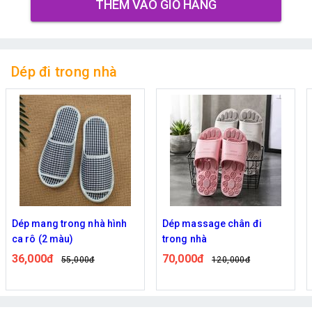
THÊM VÀO GIỎ HÀNG
Dép đi trong nhà
Dép massage chân đi
Dép mang trong nhà hình
trong nhà
trái tim chử hello
70,000đ
79,000đ
120,000đ
105,000đ