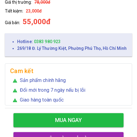
Giá thị trường:
78,000đ
Tiết kiệm:
23,000đ
55,000đ
Giá bán:
Hotline:
0383 980 923
269/18 Đ. Lý Thường Kiệt, Phường Phú Thọ, Hồ Chí Minh
Cam kết
Sản phẩm chính hãng
warning
Đổi mới trong 7 ngày nếu bị lỗi
warning
Giao hàng toàn quốc
warning
MUA NGAY