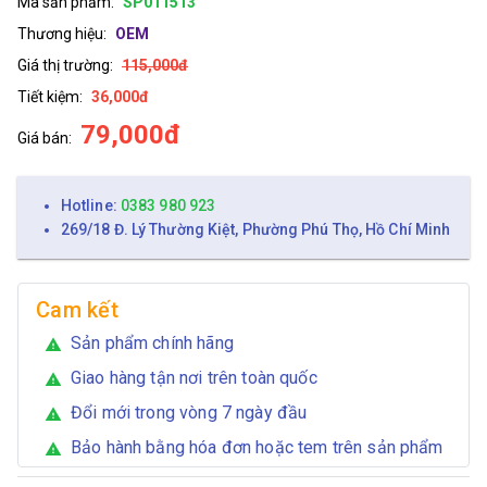
Mã sản phẩm:
SP011513
Thương hiệu:
OEM
Giá thị trường:
115,000đ
Tiết kiệm:
36,000đ
79,000đ
Giá bán:
Hotline:
0383 980 923
269/18 Đ. Lý Thường Kiệt, Phường Phú Thọ, Hồ Chí Minh
Cam kết
Sản phẩm chính hãng
warning
Giao hàng tận nơi trên toàn quốc
warning
Đổi mới trong vòng 7 ngày đầu
warning
Bảo hành bằng hóa đơn hoặc tem trên sản phẩm
warning