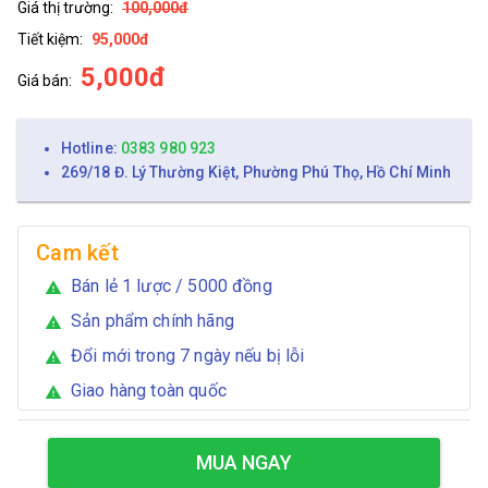
Giá thị trường:
100,000đ
Tiết kiệm:
95,000đ
5,000đ
Giá bán:
Hotline:
0383 980 923
269/18 Đ. Lý Thường Kiệt, Phường Phú Thọ, Hồ Chí Minh
Cam kết
Bán lẻ 1 lược / 5000 đồng
warning
Sản phẩm chính hãng
warning
Đổi mới trong 7 ngày nếu bị lỗi
warning
Giao hàng toàn quốc
warning
MUA NGAY