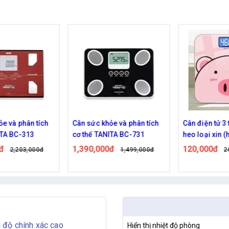
tích
Cân sức khỏe và phân tích
Cân điện tử 3 trong 1, hì
cơ thể TANITA BC-731
heo loại xin (hộp , pin)
1,390,000đ
120,000đ
00đ
1,499,000đ
200,000đ
 độ chính xác cao
Hiển thị nhiệt độ phòng