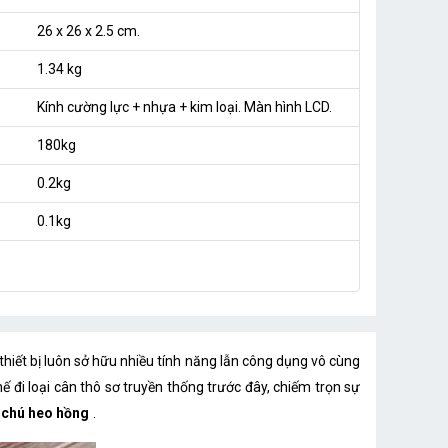
26 x 26 x 2.5 cm.
1.34 kg
Kính cường lực + nhựa + kim loại. Màn hình LCD.
180kg
0.2kg
0.1kg
hiết bị luôn sở hữu nhiều tính năng lẫn công dụng vô cùng
ế đi loại cân thô sơ truyền thống trước đây, chiếm trọn sự
h chú heo hồng
.