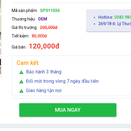
Mã sản phẩm:
SP011036
Hotline:
0383 98
Thương hiệu:
OEM
269/18 Đ. Lý Thư
Giá thị trường:
200,000đ
Tiết kiệm:
80,000đ
120,000đ
Giá bán:
Cam kết
Bảo hành 3 tháng
warning
Đổi mới trong vòng 7 ngày đầu tiên
warning
Giao hàng tận nơi
warning
MUA NGAY