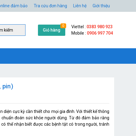
nline đảm bảo
Tra cứu đơn hàng
Liên hệ
Giới thiệu
0
Viettel :
0383 980 923
Giỏ hàng
̀m kiếm
Mobile :
0906 997 704
, pin)
 diện cực kỳ cần thiết cho mọi gia đình. Với thiết kế thông
ng chuẩn đoán sức khỏe người dùng. Từ đó đảm bảo rằng
 có thể nhận biết được các bệnh tật có trong người, tránh