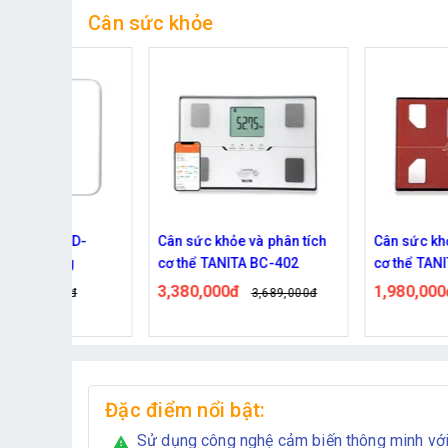
Cân sức khỏe
HD-
Cân sức khỏe và phân tích
Cân sức khỏe và phân 
g
cơ thể TANITA BC-402
cơ thể TANITA BC-313
3,380,000đ
1,980,000đ
0đ
3,689,000đ
2,203,0
Đặc điểm nổi bật:
Sử dụng công nghệ cảm biến thông minh với
warning