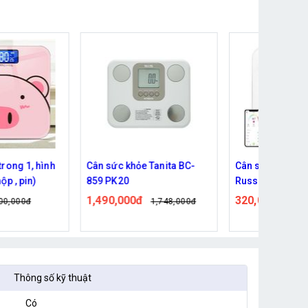
nh
Cân sức khỏe Tanita BC-
Cân sức khỏe thông minh
859 PK20
Russell Taylor
Composition Scale BWS-
1,490,000đ
320,000đ
1,748,000đ
590,000đ
10
Thông số kỹ thuật
Có