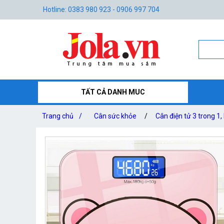
Hotline: 0383 980 923 - 0906 997 704
TẤT CẢ DANH MUC
Trang chủ
/
Cân sức khỏe
/
Cân điện tử 3 trong 1, h