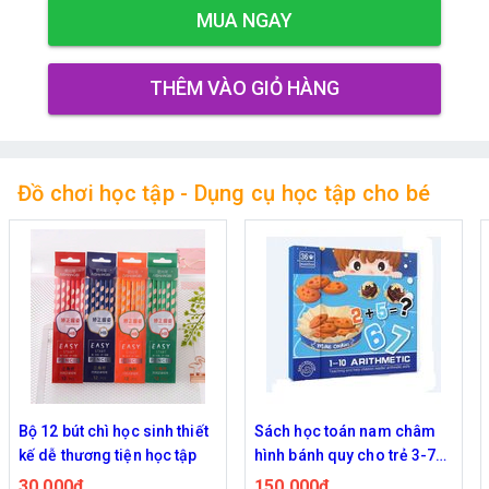
MUA NGAY
THÊM VÀO GIỎ HÀNG
Đồ chơi học tập - Dụng cụ học tập cho bé
ì học sinh thiết
Sách học toán nam châm
Bộ bút acrylic
 tiện học tập
hình bánh quy cho trẻ 3-7
chống nước nh
tuổi
chọn
150,000đ
99,000đ