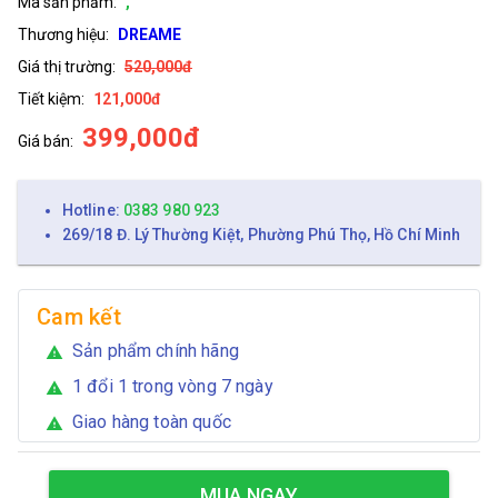
Mã sản phẩm:
,
Thương hiệu:
DREAME
Giá thị trường:
520,000đ
Tiết kiệm:
121,000đ
399,000đ
Giá bán:
Hotline:
0383 980 923
269/18 Đ. Lý Thường Kiệt, Phường Phú Thọ, Hồ Chí Minh
Cam kết
Sản phẩm chính hãng
warning
1 đổi 1 trong vòng 7 ngày
warning
Giao hàng toàn quốc
warning
MUA NGAY