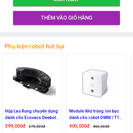
THÊM VÀO GIỎ HÀNG
Phụ kiện robot hút bụi
Hộp Lau Rung chuyên dụng
Module khử trùng ion bạc
dành cho Ecovacs Deebot
dành cho robot OMNI / T10
T8 / T9
TURBO / T10 OMNI
599,000đ
400,000đ
675,000đ
460,000đ