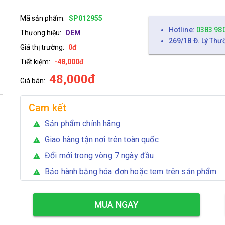
Mã sản phẩm:
SP012955
Hotline:
0383 98
Thương hiệu:
OEM
269/18 Đ. Lý Thư
Giá thị trường:
0đ
Tiết kiệm:
-48,000đ
48,000đ
Giá bán:
Cam kết
Sản phẩm chính hãng
warning
Giao hàng tận nơi trên toàn quốc
warning
Đổi mới trong vòng 7 ngày đầu
warning
Bảo hành bằng hóa đơn hoặc tem trên sản phẩm
warning
MUA NGAY