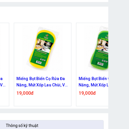
Đa
Miếng Bọt Biển Cọ Rửa Đa
Bàn Chải Điện Vệ Sinh Đa
 Vệ
Năng, Mút Xốp Lau Chùi, Vệ
Năng 9 IN 1 – Giải Pháp
àu
Sinh Xe Cộ Đồ Dùng - Màu
Làm Sạch Toàn Diện Cho
19,000đ
275,000đ
296,000đ
Xanh Lá
Mọi Góc Nhà
Thông số kỹ thuật