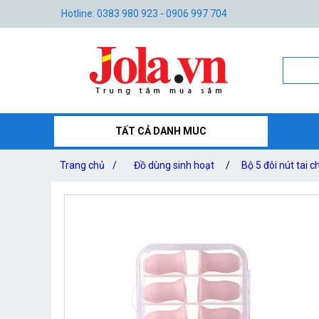
Hotline: 0383 980 923 - 0906 997 704
TẤT CẢ DANH MUC
Trang chủ
/
Đồ dùng sinh hoạt
/
Bộ 5 đôi nút tai 