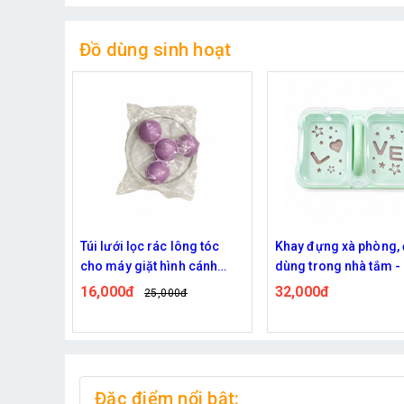
Đồ dùng sinh hoạt
g tóc
Khay đựng xà phòng, đồ
Miếng Bọt Biển Cọ Rử
cánh
dùng trong nhà tắm - Màu
Năng, Mút Xốp Lau Chù
Xanh
Sinh Xe Cộ Đồ Dùng -
32,000đ
19,000đ
Hồng
Đặc điểm nổi bật: