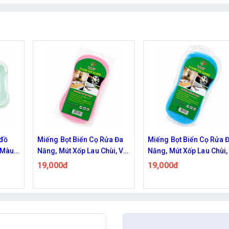
a Đa
Miếng Bọt Biển Cọ Rửa Đa
Miếng Bọt Biển Cọ Rửa 
i, Vệ
Năng, Mút Xốp Lau Chùi, Vệ
Năng, Mút Xốp Lau Chùi,
 Màu
Sinh Xe Cộ Đồ Dùng - Màu
Sinh Xe Cộ Đồ Dùng - M
19,000đ
19,000đ
Xanh Dương
Vàng