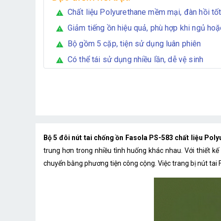
Chất liệu Polyurethane mềm mại, đàn hồi tố
warning
Giảm tiếng ồn hiệu quả, phù hợp khi ngủ hoặ
warning
Bộ gồm 5 cặp, tiện sử dụng luân phiên
warning
Có thể tái sử dụng nhiều lần, dễ vệ sinh
warning
Bộ 5 đôi nút tai chống ồn Fasola PS-583 chất liệu Pol
trung hơn trong nhiều tình huống khác nhau. Với thiết k
chuyển bằng phương tiện công cộng. Việc trang bị nút tai F