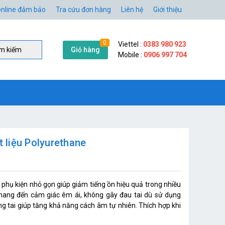
nline đảm bảo
Tra cứu đơn hàng
Liên hệ
Giới thiệu
0
Viettel :
0383 980 923
Giỏ hàng
̀m kiếm
Mobile :
0906 997 704
t liệu Polyurethane
à phụ kiện nhỏ gọn giúp giảm tiếng ồn hiệu quả trong nhiều
mang đến cảm giác êm ái, không gây đau tai dù sử dụng
áng tai giúp tăng khả năng cách âm tự nhiên. Thích hợp khi