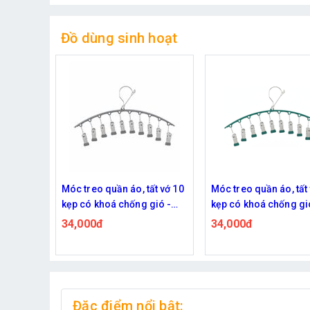
Đồ dùng sinh hoạt
ất vớ 10
Móc treo quần áo, tất vớ 10
Bộ dụng cụ bấm móng
gió -
kẹp có khoá chống gió -
tỉa móng, làm đẹp 18 
n - Xám
chắc chắn, siêu bền - Xanh
tiết, cao cấp bằng thé
34,000đ
84,000đ
115,000đ
rêu đậm
không gỉ nhỏ gọn
Đặc điểm nổi bật: