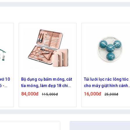
, cắt
Túi lưới lọc rác lông tóc
Túi lưới lọc rác lông tóc
chi
cho máy giặt hình cánh
cho máy giặt hình cánh
p
quạt - Xanh
quạt - Hồng
16,000đ
16,000đ
25,000đ
25,000đ