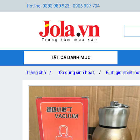
Hotline: 0383 980 923 - 0906 997 704
TẤT CẢ DANH MUC
Trang chủ
/
Đồ dùng sinh hoạt
/
Bình giữ nhiệt in