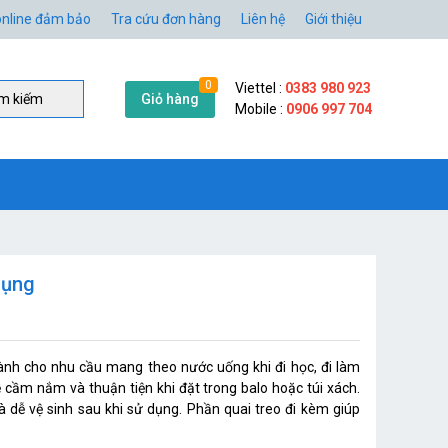
nline đảm bảo
Tra cứu đơn hàng
Liên hệ
Giới thiệu
0
Viettel :
0383 980 923
Giỏ hàng
̀m kiếm
Mobile :
0906 997 704
dụng
ành cho nhu cầu mang theo nước uống khi đi học, đi làm
ễ cầm nắm và thuận tiện khi đặt trong balo hoặc túi xách.
à dễ vệ sinh sau khi sử dụng. Phần quai treo đi kèm giúp