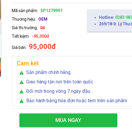
Mã sản phẩm:
SP1279997
Hotline:
0383 98
Thương hiệu:
OEM
269/18 Đ. Lý Thư
Giá thị trường:
0đ
Tiết kiệm:
-95,000đ
95,000đ
Giá bán:
Cam kết
Sản phẩm chính hãng
warning
Giao hàng tận nơi trên toàn quốc
warning
Đổi mới trong vòng 7 ngày đầu
warning
Bảo hành bằng hóa đơn hoặc tem trên sản phẩm
warning
MUA NGAY