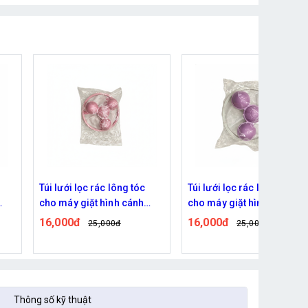
Túi lưới lọc rác lông tóc
Khay đựng xà phòng, đồ
cho máy giặt hình cánh
dùng trong nhà tắm - Màu
quạt - Tím
Xanh
16,000đ
32,000đ
25,000đ
Thông số kỹ thuật