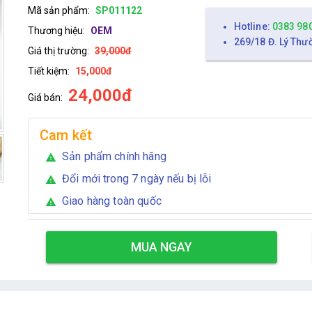
Mã sản phẩm:
SP011122
Hotline:
0383 98
Thương hiệu:
OEM
269/18 Đ. Lý Thư
Giá thị trường:
39,000đ
Tiết kiệm:
15,000đ
24,000đ
Giá bán:
Cam kết
Sản phẩm chính hãng
warning
Đổi mới trong 7 ngày nếu bị lỗi
warning
Giao hàng toàn quốc
warning
MUA NGAY