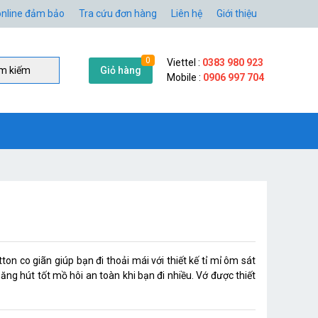
nline đảm bảo
Tra cứu đơn hàng
Liên hệ
Giới thiệu
0
Viettel :
0383 980 923
Giỏ hàng
̀m kiếm
Mobile :
0906 997 704
n co giãn giúp bạn đi thoải mái với thiết kế tỉ mỉ ôm sát
năng hút tốt mồ hôi an toàn khi bạn đi nhiều. Vớ được thiết