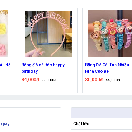
óc happy
Băng Đô Cài Tóc Nhiều
Vớ cotton nữ hình
Hình Cho Bé
nhỏ
30,000đ
24,000đ
000đ
55,000đ
55,00
 giày
Chất liệu