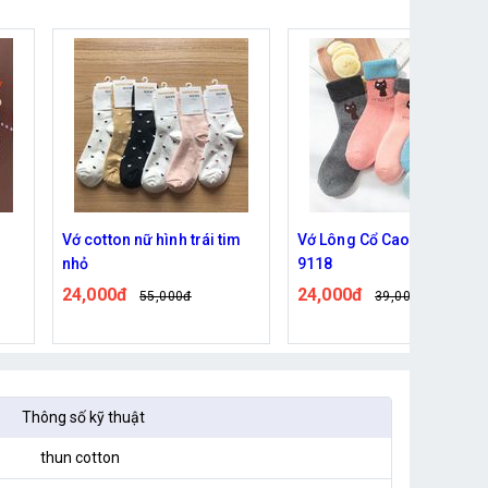
 trái tim
Vớ Lông Cổ Cao Hình Mèo
Băng Đô Cài Tóc S
9118
37,000đ
65,000đ
24,000đ
0đ
39,000đ
Thông số kỹ thuật
thun cotton