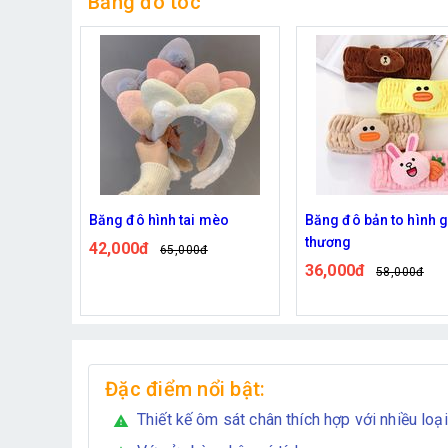
Băng đô tóc
nh tai mèo
Băng đô bản to hình gấu dễ
Băng đô cài t
thương
birthday
65,000đ
36,000đ
34,000đ
58,000đ
55,
Đặc điểm nổi bật:
Thiết kế ôm sát chân thích hợp với nhiều loại
warning