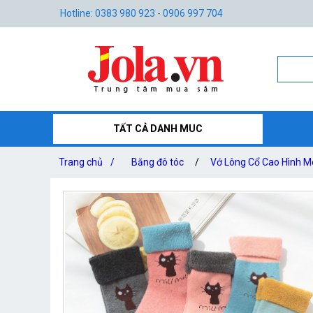
Hotline: 0383 980 923 - 0906 997 704
TẤT CẢ DANH MUC
Trang chủ
/
Băng đô tóc
/
Vớ Lông Cổ Cao Hình M