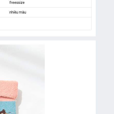
freessize
nhiều màu