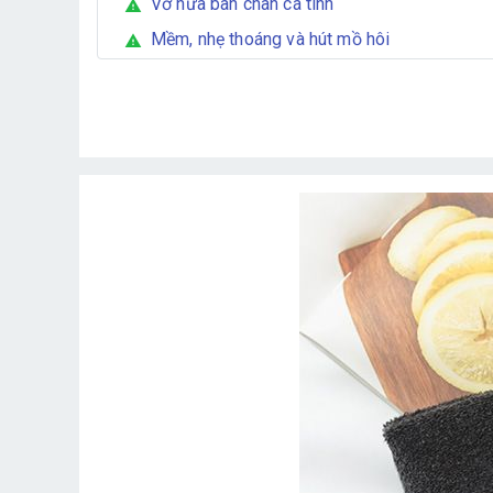
Vớ nửa bàn chân cá tính
warning
Mềm, nhẹ thoáng và hút mồ hôi
warning