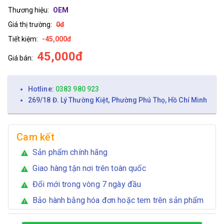
Thương hiệu:
OEM
Giá thị trường:
0đ
Tiết kiệm:
-45,000đ
45,000đ
Giá bán:
Hotline:
0383 980 923
269/18 Đ. Lý Thường Kiệt, Phường Phú Thọ, Hồ Chí Minh
Cam kết
Sản phẩm chính hãng
warning
Giao hàng tận nơi trên toàn quốc
warning
Đổi mới trong vòng 7 ngày đầu
warning
Bảo hành bằng hóa đơn hoặc tem trên sản phẩm
warning