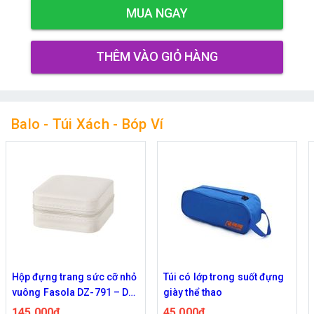
MUA NGAY
THÊM VÀO GIỎ HÀNG
Balo - Túi Xách - Bóp Ví
Hộp đựng trang sức cỡ nhỏ
Túi có lớp trong suốt đựng
vuông Fasola DZ-791 – Da
giày thể thao
PU cao cấp, lót nhung mịn
145,000đ
45,000đ