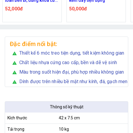
kèm dây tiện dụng
tường đa năng cho nhà bếp
và nhà tắm
50,000đ
25,000đ
Đặc điểm nổi bật:
Thiết kế 6 móc treo tiện dụng, tiết kiệm không gian
warning
Chất liệu nhựa cứng cao cấp, bền và dễ vệ sinh
warning
Màu trong suốt hiện đại, phù hợp nhiều không gian
warning
Dính được trên nhiều bề mặt như kính, đá, gạch men
warning
Thông số kỹ thuật
Kích thước
42 x 7.5 cm
Tải trọng
10 kg