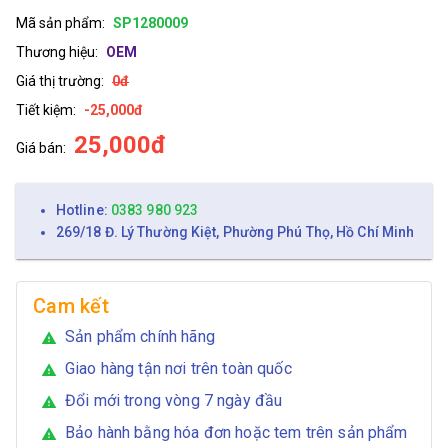
Mã sản phẩm:
SP1280009
Thương hiệu:
OEM
Giá thị trường:
0đ
Tiết kiệm:
-25,000đ
25,000đ
Giá bán:
Hotline:
0383 980 923
269/18 Đ. Lý Thường Kiệt, Phường Phú Thọ, Hồ Chí Minh
Cam kết
Sản phẩm chính hãng
warning
Giao hàng tận nơi trên toàn quốc
warning
Đổi mới trong vòng 7 ngày đầu
warning
Bảo hành bằng hóa đơn hoặc tem trên sản phẩm
warning