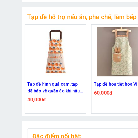
Tạp dề hỗ trợ nấu ăn, pha chế, làm bếp
uả cam, tạp
Tạp dề hoạ tiết hoa Vintage
Tạp dề hình gấu
n áo khi nấu
60,000đ
35,000đ
Đặc điểm nổi bật: