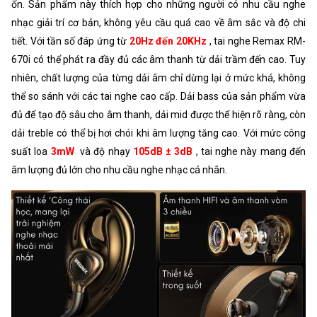
ổn. Sản phẩm này thích hợp cho những người có nhu cầu nghe
nhạc giải trí cơ bản, không yêu cầu quá cao về âm sắc và độ chi
tiết. Với tần số đáp ứng từ
20Hz đến 20KHz
, tai nghe Remax RM-
670i có thể phát ra đầy đủ các âm thanh từ dải trầm đến cao. Tuy
nhiên, chất lượng của từng dải âm chỉ dừng lại ở mức khá, không
thể so sánh với các tai nghe cao cấp. Dải bass của sản phẩm vừa
đủ để tạo độ sâu cho âm thanh, dải mid được thể hiện rõ ràng, còn
dải treble có thể bị hơi chói khi âm lượng tăng cao. Với mức công
suất loa
3mW
và độ nhạy
105dB ± 3dB
, tai nghe này mang đến
âm lượng đủ lớn cho nhu cầu nghe nhạc cá nhân.