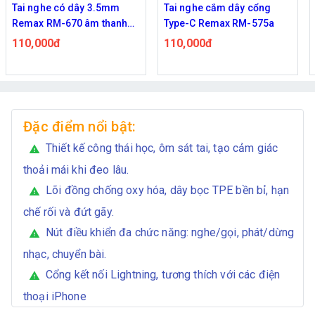
Tai nghe cắm dây cổng
Tai nghe có dây Remax
Type-C Remax RM-575a
RM-670i cổng Lightning
110,000đ
190,000đ
219,000đ
Đặc điểm nổi bật:
Thiết kế công thái học, ôm sát tai, tạo cảm giác
warning
thoải mái khi đeo lâu.
Lõi đồng chống oxy hóa, dây bọc TPE bền bỉ, hạn
warning
chế rối và đứt gãy.
Nút điều khiển đa chức năng: nghe/gọi, phát/dừng
warning
nhạc, chuyển bài.
Cổng kết nối Lightning, tương thích với các điện
warning
thoại iPhone