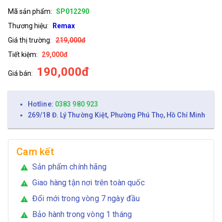
Mã sản phẩm:
SP012290
Thương hiệu:
Remax
Giá thị trường:
219,000đ
Tiết kiệm:
29,000đ
190,000đ
Giá bán:
Hotline:
0383 980 923
269/18 Đ. Lý Thường Kiệt, Phường Phú Thọ, Hồ Chí Minh
Cam kết
Sản phẩm chính hãng
warning
Giao hàng tận nơi trên toàn quốc
warning
Đổi mới trong vòng 7 ngày đầu
warning
Bảo hành trong vòng 1 tháng
warning