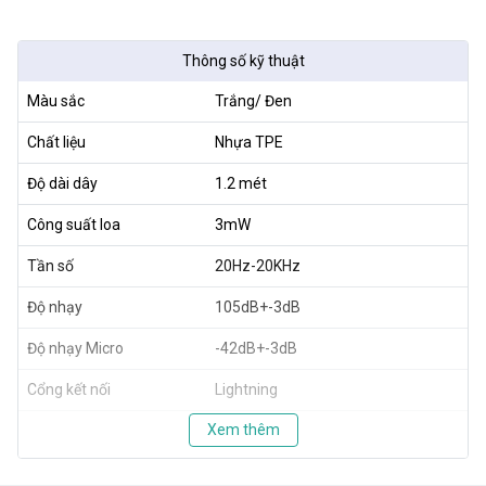
Thông số kỹ thuật
Màu sắc
Trắng/ Đen
Chất liệu
Nhựa TPE
Độ dài dây
1.2 mét
Công suất loa
3mW
Tần số
20Hz-20KHz
Độ nhạy
105dB+-3dB
Độ nhạy Micro
-42dB+-3dB
Cổng kết nối
Lightning
Xem thêm