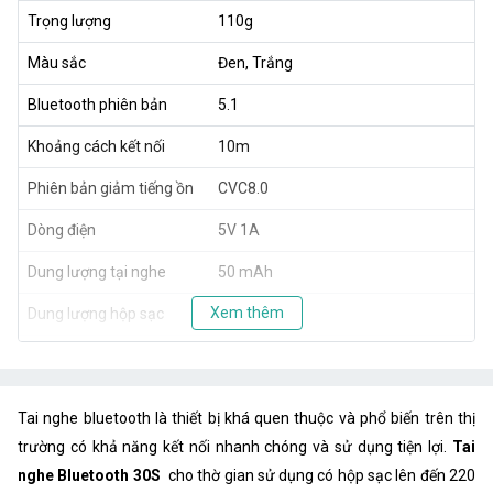
Trọng lượng
110g
Màu sắc
Đen, Trắng
Bluetooth phiên bản
5.1
Khoảng cách kết nối
10m
Phiên bản giảm tiếng ồn
CVC8.0
Dòng điện
5V 1A
Dung lượng tại nghe
50 mAh
Xem thêm
Dung lượng hộp sạc
2000 mAh
Thời gian sử dụng tai
40 giờ
nghe
Tai nghe bluetooth là thiết bị khá quen thuộc và phổ biến trên thị
Thời gian sử dụng có
220 giờ
hộp sạc
trường có khả năng kết nối nhanh chóng và sử dụng tiện lợi.
Tai
nghe Bluetooth 30S
cho thờ gian sử dụng có hộp sạc lên đến 220