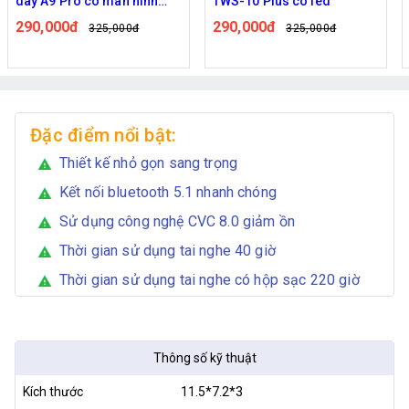
TWS-10 Plus có led
EW45
290,000đ
252,000đ
325,000đ
279,000đ
Đặc điểm nổi bật:
Thiết kế nhỏ gọn sang trọng
warning
Kết nối bluetooth 5.1 nhanh chóng
warning
Sử dụng công nghệ CVC 8.0 giảm ồn
warning
Thời gian sử dụng tai nghe 40 giờ
warning
Thời gian sử dụng tai nghe có hộp sạc 220 giờ
warning
Thông số kỹ thuật
Kích thước
11.5*7.2*3