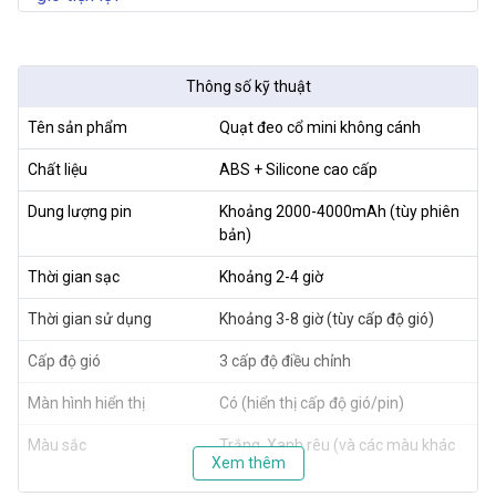
Thông số kỹ thuật
Tên sản phẩm
Quạt đeo cổ mini không cánh
Chất liệu
ABS + Silicone cao cấp
Dung lượng pin
Khoảng 2000-4000mAh (tùy phiên
bản)
Thời gian sạc
Khoảng 2-4 giờ
Thời gian sử dụng
Khoảng 3-8 giờ (tùy cấp độ gió)
Cấp độ gió
3 cấp độ điều chỉnh
Màn hình hiển thị
Có (hiển thị cấp độ gió/pin)
Màu sắc
Trắng, Xanh rêu (và các màu khác
Xem thêm
tùy đợt)