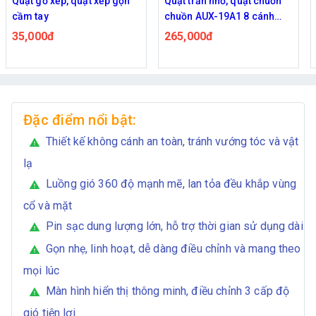
Quạt trần nhỏ, quạt chuồn
Quạt đeo đeo cổ không
chuồn AUX-19A1 8 cánh
cánh sạc USB có LCD
kèm thêm 2m dây nối dài
265,000đ
268,000đ
Đặc điểm nổi bật:
Thiết kế không cánh an toàn, tránh vướng tóc và vật
warning
lạ
Luồng gió 360 độ mạnh mẽ, lan tỏa đều khắp vùng
warning
cổ và mặt
Pin sạc dung lượng lớn, hỗ trợ thời gian sử dụng dài
warning
Gọn nhẹ, linh hoạt, dễ dàng điều chỉnh và mang theo
warning
mọi lúc
Màn hình hiển thị thông minh, điều chỉnh 3 cấp độ
warning
gió tiện lợi