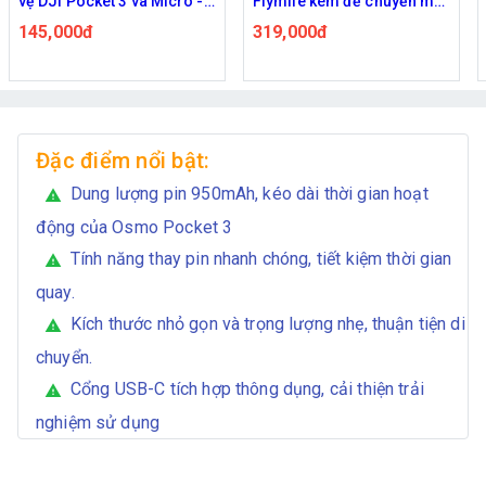
vệ DJI Pocket 3 và Micro -
Flymile kèm đế chuyển mở
Xanh mix Vàng
rộng cho DJI Pocket 3, DJI
145,000đ
319,000đ
Osmo Action (1 bộ)
Đặc điểm nổi bật:
Dung lượng pin 950mAh, kéo dài thời gian hoạt
warning
động của Osmo Pocket 3
Tính năng thay pin nhanh chóng, tiết kiệm thời gian
warning
quay.
Kích thước nhỏ gọn và trọng lượng nhẹ, thuận tiện di
warning
chuyển.
Cổng USB-C tích hợp thông dụng, cải thiện trải
warning
nghiệm sử dụng