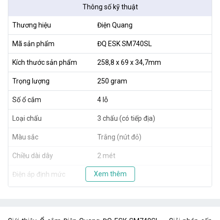
Thông số kỹ thuật
Thương hiệu
Điện Quang
Mã sản phẩm
ĐQ ESK SM740SL
Kích thước sản phẩm
258,8 x 69 x 34,7mm
Trọng lượng
250 gram
Số ổ cắm
4 lỗ
Loại chấu
3 chấu (có tiếp địa)
Màu sắc
Trắng (nút đỏ)
Chiều dài dây
2 mét
Xem thêm
Điện áp định mức
250 V
Dòng điện định mức
10 A
Công suất tối đa
2500 W