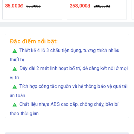
Chịu Tải 2200W Có Công
Trắng Nút Đỏ - Dây Dài 2
85,000đ
258,000đ
1
95,000đ
288,000đ
Tắc An Toàn Chịu Nhiệt
Mét
Đặc điểm nổi bật:
Thiết kế 4 lỗ 3 chấu tiện dụng, tương thích nhiều
warning
thiết bị.
Dây dài 2 mét linh hoạt bố trí, dễ dàng kết nối ở mọi
warning
vị trí.
Tích hợp công tắc nguồn và hệ thống bảo vệ quá tải
warning
an toàn.
Chất liệu nhựa ABS cao cấp, chống cháy, bền bỉ
warning
theo thời gian.