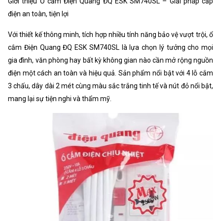
Giới thiệu Ổ cắm Điện Quang ĐQ ESK SM740SL – Giải pháp cấp
Chất liệu vỏ
Nhựa ABS chống cháy
điện an toàn, tiện lợi
Với thiết kế thông minh, tích hợp nhiều tính năng bảo vệ vượt trội, ổ
cắm Điện Quang ĐQ ESK SM740SL là lựa chọn lý tưởng cho mọi
gia đình, văn phòng hay bất kỳ không gian nào cần mở rộng nguồn
điện một cách an toàn và hiệu quả. Sản phẩm nổi bật với 4 lỗ cắm
3 chấu, dây dài 2 mét cùng màu sắc trắng tinh tế và nút đỏ nổi bật,
mang lại sự tiện nghi và thẩm mỹ.