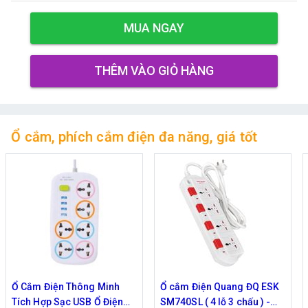
MUA NGAY
THÊM VÀO GIỎ HÀNG
Ổ cắm, phích cắm điện đa năng, giá tốt
Ổ Cắm Điện Thông Minh
Ổ cắm Điện Quang ĐQ ESK
Ổ
Tích Hợp Sạc USB Ổ Điện
SM740SL ( 4 lỗ 3 chấu ) -
4