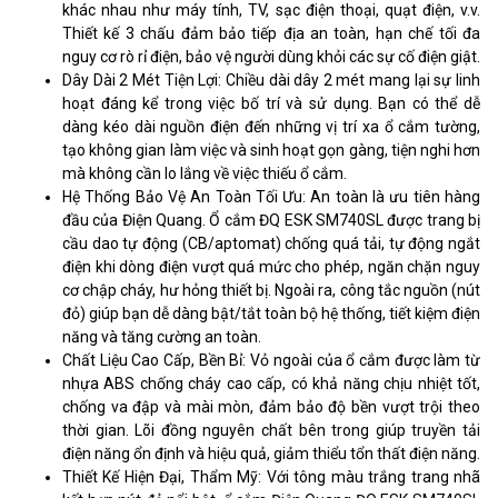
khác nhau như máy tính, TV, sạc điện thoại, quạt điện, v.v.
Thiết kế 3 chấu đảm bảo tiếp địa an toàn, hạn chế tối đa
nguy cơ rò rỉ điện, bảo vệ người dùng khỏi các sự cố điện giật.
Dây Dài 2 Mét Tiện Lợi: Chiều dài dây 2 mét mang lại sự linh
hoạt đáng kể trong việc bố trí và sử dụng. Bạn có thể dễ
dàng kéo dài nguồn điện đến những vị trí xa ổ cắm tường,
tạo không gian làm việc và sinh hoạt gọn gàng, tiện nghi hơn
mà không cần lo lắng về việc thiếu ổ cắm.
Hệ Thống Bảo Vệ An Toàn Tối Ưu: An toàn là ưu tiên hàng
đầu của Điện Quang. Ổ cắm ĐQ ESK SM740SL được trang bị
cầu dao tự động (CB/aptomat) chống quá tải, tự động ngắt
điện khi dòng điện vượt quá mức cho phép, ngăn chặn nguy
cơ chập cháy, hư hỏng thiết bị. Ngoài ra, công tắc nguồn (nút
đỏ) giúp bạn dễ dàng bật/tắt toàn bộ hệ thống, tiết kiệm điện
năng và tăng cường an toàn.
Chất Liệu Cao Cấp, Bền Bỉ: Vỏ ngoài của ổ cắm được làm từ
nhựa ABS chống cháy cao cấp, có khả năng chịu nhiệt tốt,
chống va đập và mài mòn, đảm bảo độ bền vượt trội theo
thời gian. Lõi đồng nguyên chất bên trong giúp truyền tải
điện năng ổn định và hiệu quả, giảm thiểu tổn thất điện năng.
Thiết Kế Hiện Đại, Thẩm Mỹ: Với tông màu trắng trang nhã