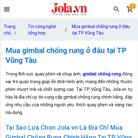
0
Trang
Tin công nghệ
Mua gimbal chống rung ở đâu
/
chủ
/
tổng hợp
tại TP Vũng Tàu
Mua gimbal chống rung ở đâu tại TP
Vũng Tàu
Trong lĩnh vực quay phim và chụp ảnh,
gimbal chống rung
đóng
vai trò quan trọng giúp ổn định hình ảnh, mang đến những thước
phim mượt mà và chất lượng cao. Tại TP. Vũng Tàu, Jola.vn tự
hào là địa chỉ uy tín cung cấp gimbal chống rung chính hãng, đáp
ứng nhu cầu của những người yêu thích quay phim và sáng tạo
nội dung.
Tại Sao Lựa Chọn Jola.vn Là Địa Chỉ Mua
Gimbal Chống Rung Chính Hãng Tại TP. Vũng