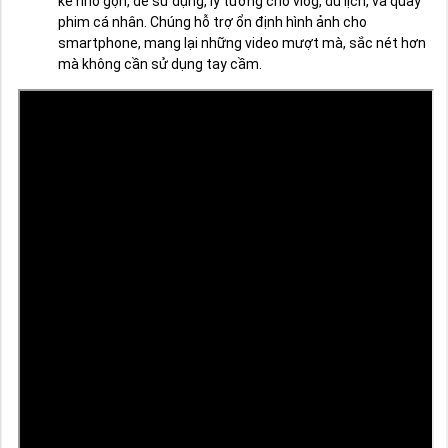
kế nhỏ gọn, dễ sử dụng, lý tưởng cho vlog, du lịch, và quay
phim cá nhân. Chúng hỗ trợ ổn định hình ảnh cho
smartphone, mang lại những video mượt mà, sắc nét hơn
mà không cần sử dụng tay cầm.