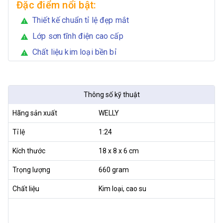
Đặc điểm nổi bật:
Thiết kế chuẩn tỉ lệ đẹp mắt
warning
Lớp sơn tĩnh điện cao cấp
warning
Chất liệu kim loại bền bỉ
warning
Thông số kỹ thuật
Hãng sản xuất
WELLY
Tỉ lệ
1:24
Kích thước
18 x 8 x 6 cm
Trọng lượng
660 gram
Chất liệu
Kim loại, cao su