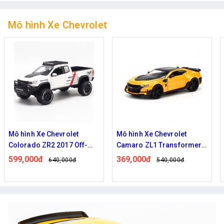
Mô hình Xe Chevrolet
Mô hình Xe Chevrolet
Mô hình Xe Chevrolet
Colorado ZR2 2017 Off-
Camaro ZL1 Transformers
Road 1:27
Bumblebee Edition 1:24
599,000đ
369,000đ
640,000đ
540,000đ