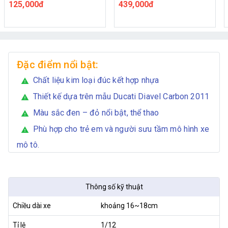
1:12
1:12 Maisto
125,000đ
439,000đ
Đặc điểm nổi bật:
Chất liệu kim loại đúc kết hợp nhựa
warning
Thiết kế dựa trên mẫu Ducati Diavel Carbon 2011
warning
Màu sắc đen – đỏ nổi bật, thể thao
warning
Phù hợp cho trẻ em và người sưu tầm mô hình xe
warning
mô tô.
Thông số kỹ thuật
Chiều dài xe
khoảng 16~18cm
Tỉ lệ
1/12