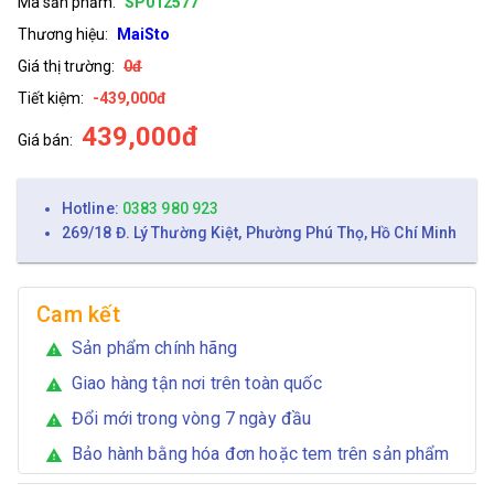
Mã sản phẩm:
SP012577
Thương hiệu:
MaiSto
Giá thị trường:
0đ
Tiết kiệm:
-439,000đ
439,000đ
Giá bán:
Hotline:
0383 980 923
269/18 Đ. Lý Thường Kiệt, Phường Phú Thọ, Hồ Chí Minh
Cam kết
Sản phẩm chính hãng
warning
Giao hàng tận nơi trên toàn quốc
warning
Đổi mới trong vòng 7 ngày đầu
warning
Bảo hành bằng hóa đơn hoặc tem trên sản phẩm
warning