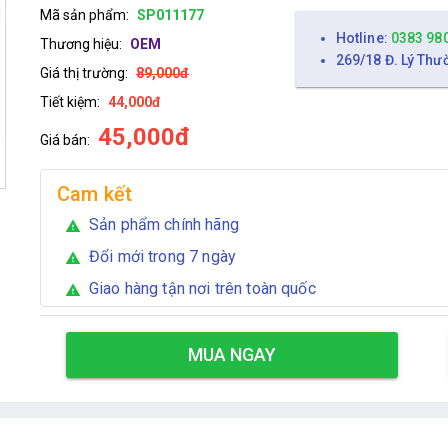
Mã sản phẩm:
SP011177
Hotline:
0383 98
Thương hiệu:
OEM
269/18 Đ. Lý Thư
Giá thị trường:
89,000đ
Tiết kiệm:
44,000đ
45,000đ
Giá bán:
Cam kết
Sản phẩm chính hãng
warning
Đổi mới trong 7 ngày
warning
Giao hàng tận nơi trên toàn quốc
warning
MUA NGAY