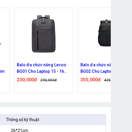
oo
Balo đa chức năng Lecoo
Giá đỡ laptop Fashion trib
6
BG02 Cho Laptop 18 inch
T3
355,000đ
275,000đ
425,000đ
346,000đ
Thông số kỹ thuật
26*21cm