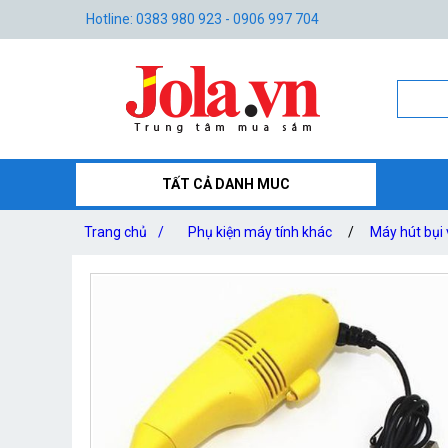
Hotline: 0383 980 923 - 0906 997 704
TẤT CẢ DANH MUC
Trang chủ
/
Phụ kiện máy tính khác
/
Máy hút bụi