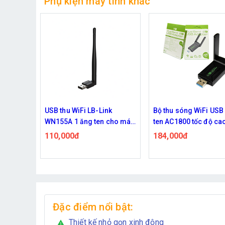
Phụ kiện máy tính khác
nk
Bộ thu sóng WiFi USB 2 ăng
USB thu sóng wifi ch
cho máy
ten AC1800 tốc độ cao cho
tính, laptop
máy tính
184,000đ
75,000đ
Đặc điểm nổi bật:
Thiết kế nhỏ gọn xinh động
warning