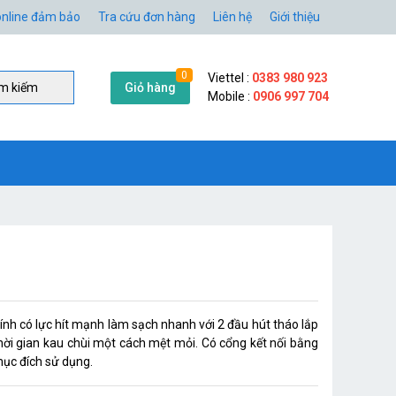
nline đảm bảo
Tra cứu đơn hàng
Liên hệ
Giới thiệu
0
Viettel :
0383 980 923
Giỏ hàng
̀m kiếm
Mobile :
0906 997 704
tính có lực hít mạnh làm sạch nhanh với 2 đầu hút tháo lắp
ời gian kau chùi một cách mệt mỏi. Có cổng kết nối bằng
mục đích sử dụng.