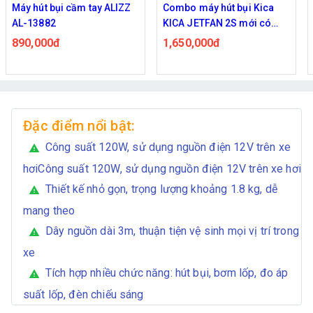
Máy hút bụi cầm tay ALIZZ
Combo máy hút bụi Kica
AL-13882
KICA JETFAN 2S mới có
thêm phụ kiện bộ màng lọc
890,000đ
1,650,000đ
hepa và chứa rác
Đặc điểm nổi bật:
Công suất 120W, sử dụng nguồn điện 12V trên xe
warning
hơiCông suất 120W, sử dụng nguồn điện 12V trên xe hơi
Thiết kế nhỏ gọn, trọng lượng khoảng 1.8 kg, dễ
warning
mang theo
Dây nguồn dài 3m, thuận tiện vệ sinh mọi vị trí trong
warning
xe
Tích hợp nhiều chức năng: hút bụi, bơm lốp, đo áp
warning
suất lốp, đèn chiếu sáng