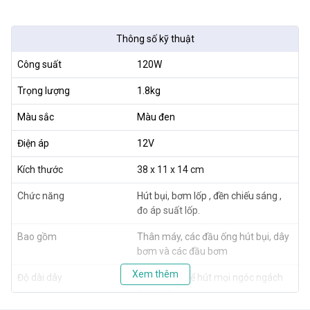
Thông số kỹ thuật
Công suất
120W
Trọng lượng
1.8kg
Màu sắc
Màu đen
Điện áp
12V
Kích thước
38 x 11 x 14 cm
Chức năng
Hút bụi, bơm lốp , đền chiếu sáng ,
đo áp suất lốp.
Bao gồm
Thân máy, các đầu ống hút bụi, dây
bơm và các đầu bơm
Xem thêm
Độ dài dây
dài 3m có thể hút mọi ngóc ngách
trong xe