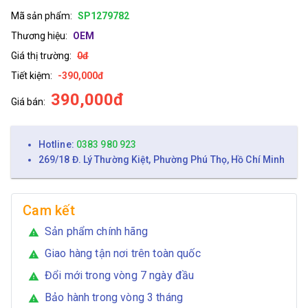
Mã sản phẩm:
SP1279782
Thương hiệu:
OEM
Giá thị trường:
0đ
Tiết kiệm:
-390,000đ
390,000đ
Giá bán:
Hotline:
0383 980 923
269/18 Đ. Lý Thường Kiệt, Phường Phú Thọ, Hồ Chí Minh
Cam kết
Sản phẩm chính hãng
warning
Giao hàng tận nơi trên toàn quốc
warning
Đổi mới trong vòng 7 ngày đầu
warning
Bảo hành trong vòng 3 tháng
warning