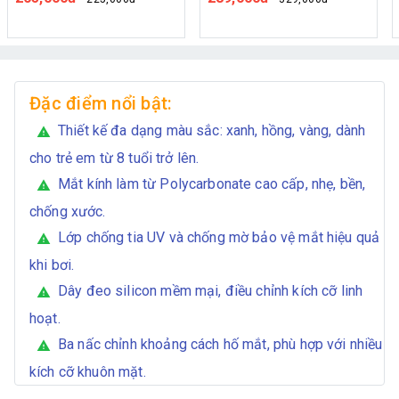
Đặc điểm nổi bật:
Thiết kế đa dạng màu sắc: xanh, hồng, vàng, dành
warning
cho trẻ em từ 8 tuổi trở lên.
Mắt kính làm từ Polycarbonate cao cấp, nhẹ, bền,
warning
chống xước.
Lớp chống tia UV và chống mờ bảo vệ mắt hiệu quả
warning
khi bơi.
Dây đeo silicon mềm mại, điều chỉnh kích cỡ linh
warning
hoạt.
Ba nấc chỉnh khoảng cách hố mắt, phù hợp với nhiều
warning
kích cỡ khuôn mặt.