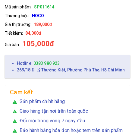
Mã sản phẩm:
SP011614
Thương hiệu:
HOCO
Giá thị trường:
189,000đ
Tiết kiệm:
84,000đ
105,000đ
Giá bán:
Hotline:
0383 980 923
269/18 Đ. Lý Thường Kiệt, Phường Phú Thọ, Hồ Chí Minh
Cam kết
Sản phẩm chính hãng
warning
Giao hàng tận nơi trên toàn quốc
warning
Đổi mới trong vòng 7 ngày đầu
warning
Bảo hành bằng hóa đơn hoặc tem trên sản phẩm
warning