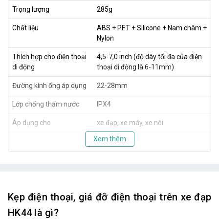
Trọng lượng
285g
Chất liệu
ABS + PET + Silicone + Nam châm +
Nylon
Thích hợp cho điện thoại
4,5-7,0 inch (độ dày tối đa của điện
di động
thoại di động là 6-11mm)
Đường kính ống áp dụng
22-28mm
Lớp chống thấm nước
IPX4
Áp dụng cho
xe đạp, xe máy, xe nôi
Xem thêm
Kẹp điện thoại, giá đỡ điện thoại trên xe đạp
HK44 là gì?