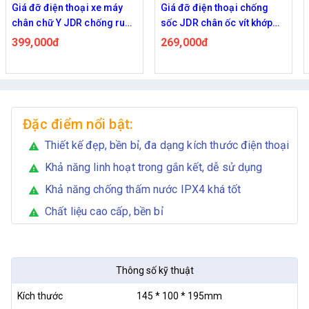
Giá đỡ điện thoại xe máy
Giá đỡ điện thoại chống
chân chữ Y JDR chống rung
sốc JDR chân ốc vít khớp
gắn gương
cầu đầu bi M10*1.25
399,000đ
269,000đ
Đặc điểm nổi bật:
Thiết kế đẹp, bền bỉ, đa dạng kích thước điện thoại
warning
Khả năng linh hoạt trong gắn kết, dễ sử dụng
warning
Khả năng chống thấm nước IPX4 khá tốt
warning
Chất liệu cao cấp, bền bỉ
warning
Thông số kỹ thuật
Kích thước
145 * 100 * 195mm