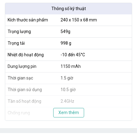
Thông số kỹ thuật
Kích thước sản phẩm
240 x 150 x 68 mm
Trọng lượng
549g
Trọng tải
998 g
Nhiệt độ hoạt động
-10 đến 45°C
Dung lượng pin
1150 mAh
Thời gian sạc
1.5 giờ
Thời gian sử dụng
10.5 giờ
Tần số hoạt động
2.4GHz
Xem thêm
Chống rung
3 trục
Phạm vi cơ học
Pan
360°