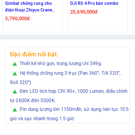
DJI RS 4 Pro bản combo
Gimbal chống rung 4 trong
1 Hohem iSteady MT2
25,690,000đ
5,300,000đ
7,590,000đ
Đặc điểm nổi bật:
Thiết kế nhỏ gọn, trọng lượng chỉ 549g.
warning
Hệ thống chống rung 3 trục (Pan 360°, Tilt 320°,
warning
Roll 320°).
Đèn LED tích hợp CRI 90+, 1000 Lumen, điều chỉnh
warning
từ 2600K đến 5500K.
Pin dung lượng lớn 1150mAh, sử dụng liên tục 10.5
warning
giờ và sạc nhanh trong 1.5 giờ.