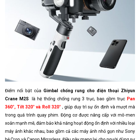
Điểm nổi bật của
Gimbal chống rung cho điện thoại Zhiyun
Crane M2S
là hệ thống chống rung 3 trục, bao gồm trục
Pan
360°, Tilt 320° và Roll 320°
, giúp duy trì sự ổn định và mượt mà
trong quá trình quay phim. Động cơ được nâng cấp với mô-men
xoắn mạnh mẽ, đảm bảo khả năng hoạt động ổn định với nhiều loại
máy ảnh khác nhau, bao gồm cả các máy ảnh nhỏ gọn như Sony
hệ Crop và Canon Mirrorless. Điều này mang lại cho người dùng sự