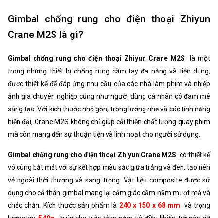
Tilt
320°
Gimbal chống rung cho điện thoại Zhiyun
Crane M2S là gì?
Roll
320°
Gimbal chống rung cho điện thoại Zhiyun Crane M2S
là một
trong những thiết bị chống rung cầm tay đa năng và tiện dụng,
được thiết kế để đáp ứng nhu cầu của các nhà làm phim và nhiếp
ảnh gia chuyên nghiệp cũng như người dùng cá nhân có đam mê
sáng tạo. Với kích thước nhỏ gọn, trọng lượng nhẹ và các tính năng
hiện đại, Crane M2S không chỉ giúp cải thiện chất lượng quay phim
mà còn mang đến sự thuận tiện và linh hoạt cho người sử dụng.
Gimbal chống rung cho điện thoại Zhiyun Crane M2S
có thiết kế
vô cùng bắt mắt với sự kết hợp màu sắc giữa trắng và đen, tạo nên
vẻ ngoài thời thượng và sang trọng. Vật liệu composite được sử
dụng cho cả thân gimbal mang lại cảm giác cầm nắm mượt mà và
chắc chắn. Kích thước sản phẩm là
240 x 150 x 68 mm
và trọng
lượng chỉ
549g
, giúp cho việc cầm nắm và điều khiển trở nên dễ