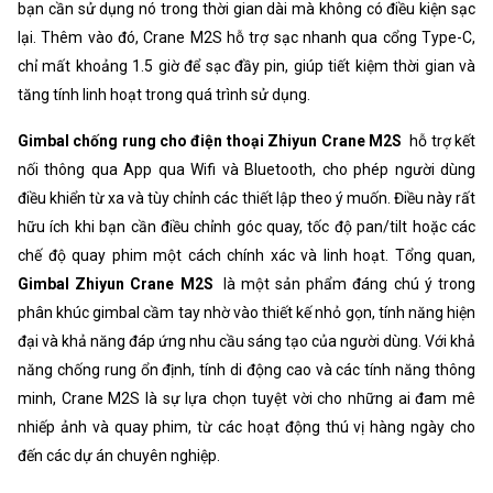
bạn cần sử dụng nó trong thời gian dài mà không có điều kiện sạc
lại. Thêm vào đó, Crane M2S hỗ trợ sạc nhanh qua cổng Type-C,
chỉ mất khoảng 1.5 giờ để sạc đầy pin, giúp tiết kiệm thời gian và
tăng tính linh hoạt trong quá trình sử dụng.
Gimbal chống rung cho điện thoại Zhiyun Crane M2S
hỗ trợ kết
nối thông qua App qua Wifi và Bluetooth, cho phép người dùng
điều khiển từ xa và tùy chỉnh các thiết lập theo ý muốn. Điều này rất
hữu ích khi bạn cần điều chỉnh góc quay, tốc độ pan/tilt hoặc các
chế độ quay phim một cách chính xác và linh hoạt. Tổng quan,
Gimbal Zhiyun Crane M2S
là một sản phẩm đáng chú ý trong
phân khúc gimbal cầm tay nhờ vào thiết kế nhỏ gọn, tính năng hiện
đại và khả năng đáp ứng nhu cầu sáng tạo của người dùng. Với khả
năng chống rung ổn định, tính di động cao và các tính năng thông
minh, Crane M2S là sự lựa chọn tuyệt vời cho những ai đam mê
nhiếp ảnh và quay phim, từ các hoạt động thú vị hàng ngày cho
đến các dự án chuyên nghiệp.