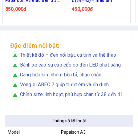
L (39–42) – màu tím
1 đèn led kèm phụ kiện
SIZE L 39-42 - Màu Hồng
450,000đ
530,000đ
585,000đ
Đặc điểm nổi bật:
Thiết kế đỏ – đen nổi bật, cá tính và thể thao
warning
Bánh xe cao su cao cấp có đèn LED phát sáng
warning
Càng hợp kim nhôm bền bỉ, chắc chắn
warning
Vòng bi ABEC 7 giúp trượt êm và ổn định
warning
Chỉnh size linh hoạt, phù hợp chân từ 38 đến 41
warning
Thông số kỹ thuật
Model
Papaison A3