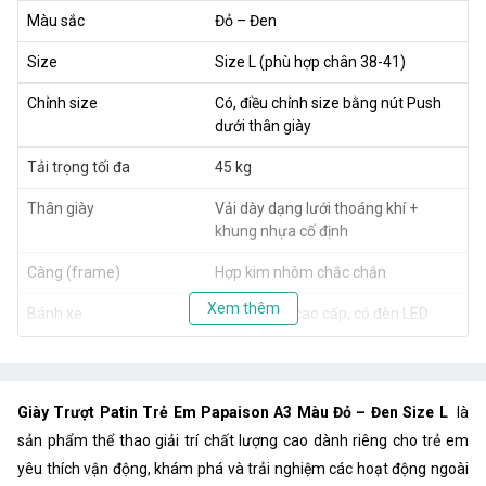
Màu sắc
Đỏ – Đen
Size
Size L (phù hợp chân 38-41)
Chỉnh size
Có, điều chỉnh size bằng nút Push
dưới thân giày
Tải trọng tối đa
45 kg
Thân giày
Vải dày dạng lưới thoáng khí +
khung nhựa cố định
Càng (frame)
Hợp kim nhôm chắc chắn
Xem thêm
Bánh xe
Cao su pha cao cấp, có đèn LED
phát sáng
Vòng bi
ABEC 7
Giày Trượt Patin Trẻ Em Papaison A3 Màu Đỏ – Đen Size L
là
Đối tượng sử dụng
Trẻ em (khoảng 5–12 tuổi tùy chiều
sản phẩm thể thao giải trí chất lượng cao dành riêng cho trẻ em
cao/cân nặng)
yêu thích vận động, khám phá và trải nghiệm các hoạt động ngoài