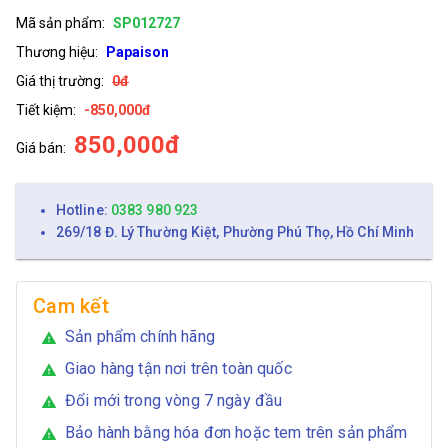
Mã sản phẩm:
SP012727
Thương hiệu:
Papaison
Giá thị trường:
0đ
Tiết kiệm:
-850,000đ
850,000đ
Giá bán:
Hotline:
0383 980 923
269/18 Đ. Lý Thường Kiệt, Phường Phú Thọ, Hồ Chí Minh
Cam kết
Sản phẩm chính hãng
warning
Giao hàng tận nơi trên toàn quốc
warning
Đổi mới trong vòng 7 ngày đầu
warning
Bảo hành bằng hóa đơn hoặc tem trên sản phẩm
warning