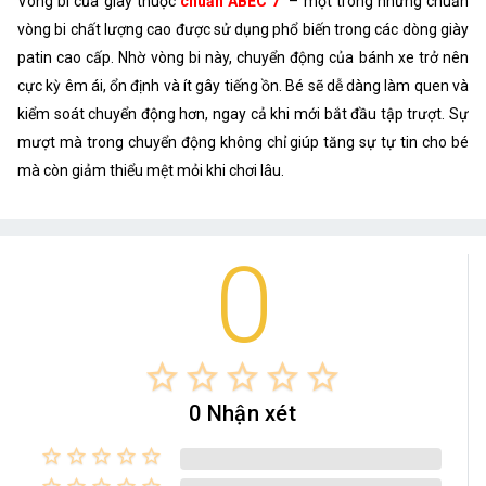
Vòng bi của giày thuộc
chuẩn ABEC 7
– một trong những chuẩn
vòng bi chất lượng cao được sử dụng phổ biến trong các dòng giày
patin cao cấp. Nhờ vòng bi này, chuyển động của bánh xe trở nên
cực kỳ êm ái, ổn định và ít gây tiếng ồn. Bé sẽ dễ dàng làm quen và
kiểm soát chuyển động hơn, ngay cả khi mới bắt đầu tập trượt. Sự
mượt mà trong chuyển động không chỉ giúp tăng sự tự tin cho bé
mà còn giảm thiểu mệt mỏi khi chơi lâu.
0
star_border
star_border
star_border
star_border
star_border
0 Nhận xét
star_border
star_border
star_border
star_border
star_border